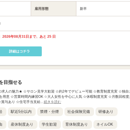
雇用形態
新卒
3
 2026年08月31日まで、あと 25 日
詳細はコチラ
を目指せる
】 ★この求人の魅力★ ☆サロン見学大歓迎 ☆約2年でデビュー可能 ☆教育制度充実 ☆独自
を用意 ☆営業時間内練習OK ☆大人女性を中心に人気 ☆休暇制度充実 ☆月数回程度
賞与あり ☆住宅手当支給...
続きを読む
給
駅近5分以内
禁煙・分煙
社会保険完備
研修あり
由
産休制度あり
学生歓迎
育休制度あり
ネイルOK