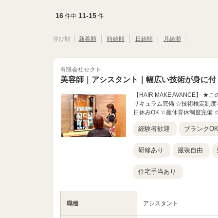
16
11-15
件中
件
並び順
新着順
時給順
日給順
月給順
有限会社セクト
美容師｜アシスタント｜幅広い技術が身に付
【HAIR MAKE AVANCE
リキュラム完備 ☆技術検定制度
日休みOK ☆産休育休制度完備 ☆
経験者歓迎
ブランクO
研修あり
服装自由
住宅手当あり
職種
アシスタント