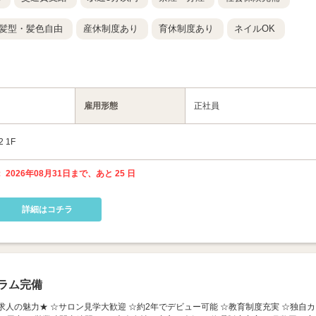
髪型・髪色自由
産休制度あり
育休制度あり
ネイルOK
雇用形態
正社員
 1F
 2026年08月31日まで、あと 25 日
詳細はコチラ
ラム完備
 ★この求人の魅力★ ☆サロン見学大歓迎 ☆約2年でデビュー可能 ☆教育制度充実 ☆独自カ