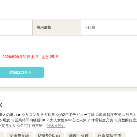
雇用形態
正社員
3
 2026年08月31日まで、あと 25 日
詳細はコチラ
く
 ★この求人の魅力★ ☆サロン見学大歓迎 ☆約2年でデビュー可能 ☆教育制度充実 ☆独自カ
を用意 ☆営業時間内練習OK ☆大人女性を中心に人気 ☆休暇制度充実 ☆月数回程度
賞与あり ☆住宅手当支給 ...
続きを読む
K
交通費支給
駅近5分以内
禁煙・分煙
社会保険完備