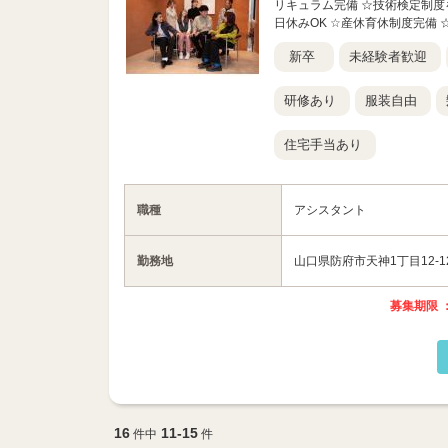
リキュラム完備 ☆技術検定制度
日休みOK ☆産休育休制度完備 ☆
新卒
未経験者歓迎
研修あり
服装自由
住宅手当あり
職種
アシスタント
勤務地
山口県防府市天神1丁目12-12
募集期限 ：
16
11-15
件中
件