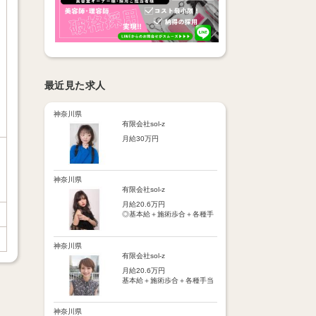
最近見た求人
神奈川県
有限会社sol-z
月給30万円
【基本給】
25万円
神奈川県
【歩合給】
有限会社sol-z
フリー5％～、指名18％～
月給20.6万円
（歩合率は売上に応じて変
◎基本給＋施術歩合＋各種手
動）
当＋交通費
※保障歩合5万円
※保障歩合または歩合給のい
【手当】
神奈川県
ずれか高い方を基本給に上乗
・施術歩合手当（シャンプー
有限会社sol-z
せ
やブロー等に応じてポイント
月給20.6万円
制支給）
【手当】
基本給＋施術歩合＋各種手当
・店販手当（5％～10％）
通勤手当：月1万円まで
＋交通費
・皆勤手当
車通勤手当：駐車場代1万円
・時間外手当
まで
【手当】
神奈川県
・交通費（月1万円まで）