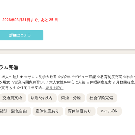
3
 2026年08月31日まで、あと 25 日
詳細はコチラ
ラム完備
】 ★この求人の魅力★ ☆サロン見学大歓迎 ☆約2年でデビュー可能 ☆教育制度充実 ☆独自
を用意 ☆営業時間内練習OK ☆大人女性を中心に人気 ☆休暇制度充実 ☆月数回程度
賞与あり ☆住宅手当支給...
続きを読む
交通費支給
駅近5分以内
禁煙・分煙
社会保険完備
髪型・髪色自由
産休制度あり
育休制度あり
ネイルOK