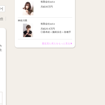
店販手当：5％～10％
施術歩合：シャンプーやブロ
有限会社sol-z
皆勤手当
ー等に応じてポイント制で支
【昇給】
時間外手当
月給30万円
給
>|
半年に1回の技術テスト合格
店販手当：5％～10％
で昇給
※基本給＋保障歩合または基
【基本給】
皆勤手当
本給＋歩合給＋各種手当＋交
25万円
時間外手当
0件
【月収例】
通費
神奈川県
交通費：月1万円迄
月収イメージ：平均24万円
※月収例：平均37万円
【歩合給】
有限会社sol-z
フリー5％～、指名18％～
【昇給】
月給20.6万円
（歩合率は売上に応じて変
あり（半年に1回の技術テス
◎基本給＋施術歩合＋各種手
動）
ト合格で昇給）
当＋交通費
※保障歩合5万円
※保障歩合または歩合給のい
【給与例】
【手当】
ずれか高い方を基本給に上乗
最近見た求人をもっと見る
月収イメージ：平均24万円
・施術歩合手当（シャンプー
カ
せ
やブロー等に応じてポイント
土
制支給）
【手当】
・店販手当（5％～10％）
通勤手当：月1万円まで
・皆勤手当
車通勤手当：駐車場代1万円
・時間外手当
まで
・交通費（月1万円まで）
店販手当：5％～10％
皆勤手当
【昇給】
時間外手当
半年に1回の技術テスト合格
で昇給
※基本給＋保障歩合または基
本給＋歩合給＋各種手当＋交
【月収例】
通費
月収イメージ：平均24万円
※月収例：平均37万円