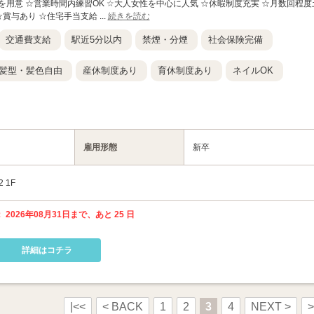
を用意 ☆営業時間内練習OK ☆大人女性を中心に人気 ☆休暇制度充実 ☆月数回程度
賞与あり ☆住宅手当支給 ...
続きを読む
交通費支給
駅近5分以内
禁煙・分煙
社会保険完備
髪型・髪色自由
産休制度あり
育休制度あり
ネイルOK
雇用形態
新卒
 1F
 2026年08月31日まで、あと 25 日
詳細はコチラ
|<<
< BACK
1
2
3
4
NEXT >
>