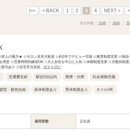
|<<
< BACK
1
2
3
4
NEXT >
>
表示件数
10件
30件
5
く
】 ★この求人の魅力★ ☆サロン見学大歓迎 ☆約2年でデビュー可能 ☆教育制度充実 ☆独自
を用意 ☆営業時間内練習OK ☆大人女性を中心に人気 ☆休暇制度充実 ☆月数回程度
賞与あり ☆住宅手当支給...
続きを読む
K
交通費支給
駅近5分以内
禁煙・分煙
社会保険完備
髪型・髪色自由
産休制度あり
育休制度あり
ネイルOK
雇用形態
正社員