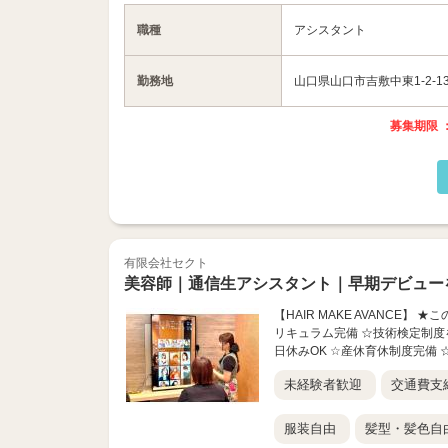
職種
アシスタント
勤務地
山口県山口市吉敷中東1-2-1
募集期限 ：
有限会社セクト
美容師｜通信生アシスタント｜早期デビュー
【HAIR MAKE AVANCE
リキュラム完備 ☆技術検定制度
日休みOK ☆産休育休制度完備 ☆
未経験者歓迎
交通費支
服装自由
髪型・髪色自