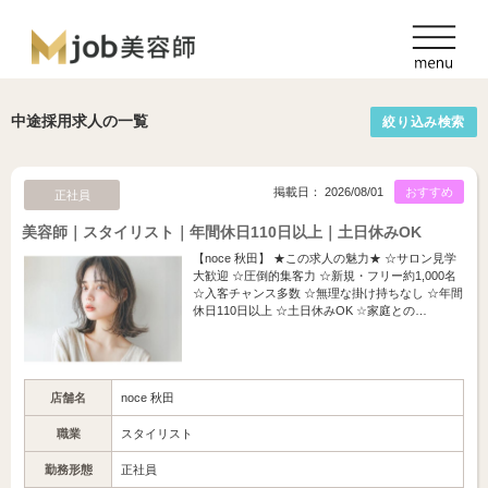
中途採用求人の一覧
絞り込み検索
掲載日： 2026/08/01
おすすめ
正社員
美容師｜スタイリスト｜年間休日110日以上｜土日休みOK
【noce 秋田】 ★この求人の魅力★ ☆サロン見学
大歓迎 ☆圧倒的集客力 ☆新規・フリー約1,000名
☆入客チャンス多数 ☆無理な掛け持ちなし ☆年間
休日110日以上 ☆土日休みOK ☆家庭との…
店舗名
noce 秋田
職業
スタイリスト
勤務形態
正社員