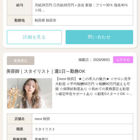
給与
月給28万円 ◎月給28万円＋歩合 新規・フリー30％ 指名40％
☆社…
勤務地
秋田県 秋田市
詳細を見る
問い合わせ
掲載日： 2026/08/01
おすすめ
業務委託
美容師｜スタイリスト｜週1日～勤務OK
【noce 秋田】 ★この求人の魅力★ ☆サロン見学
大歓迎 ☆平均報酬58万円 ☆報酬90万円超えも可
能 ☆保障給制度あり ☆初めての業務委託も歓迎
☆確定申告サポートあり ☆顧客0スタートOK ☆…
店舗名
noce 秋田
職業
スタイリスト
勤務形態
業務委託