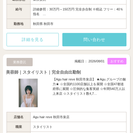
給与
詳細参照：30万円～150万円 完全歩合制 ※税込 フリー：40％
指名 …
勤務地
秋田県 秋田市
詳細を見る
問い合わせ
掲載日： 2026/08/01
おすすめ
業務委託
美容師｜スタイリスト｜完全自由出勤制
【Agu hair reve 秋田市泉店】 ★Agu.グループの魅
力★ ☆全国約1100店舗以上を展開 ☆全国47都道
府県に展開 ☆圧倒的な集客実績 ☆年間540万人以
上来店 ☆スタイリスト数4,7…
店舗名
Agu hair reve 秋田市泉店
職業
スタイリスト