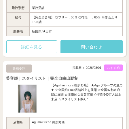
勤務形態
業務委託
給与
【完全歩合制】 ◎フリー：55％ ◎指名 ：65％ ※歩合より
15％諸…
勤務地
秋田県 秋田市
詳細を見る
問い合わせ
掲載日： 2026/08/01
おすすめ
業務委託
美容師｜スタイリスト｜完全自由出勤制
【Agu hair ricca 御所野店】 ★Agu.グループの魅力
★ ☆全国約1100店舗以上を展開 ☆全国47都道府
県に展開 ☆圧倒的な集客実績 ☆年間540万人以上
来店 ☆スタイリスト数4,7…
店舗名
Agu hair ricca 御所野店