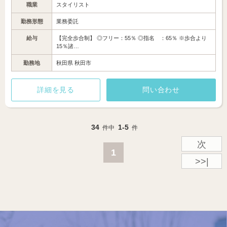
職業
スタイリスト
勤務形態
業務委託
給与
【完全歩合制】 ◎フリー：55％ ◎指名 ：65％ ※歩合より
15％諸…
勤務地
秋田県 秋田市
詳細を見る
問い合わせ
34
1-5
件中
件
次
1
>>|