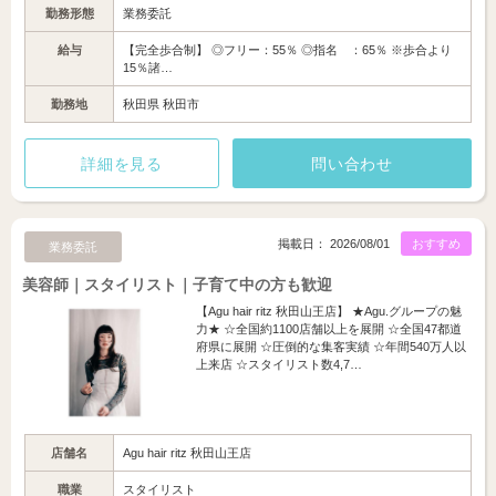
勤務形態
業務委託
給与
【完全歩合制】 ◎フリー：55％ ◎指名 ：65％ ※歩合より
15％諸…
勤務地
秋田県 秋田市
詳細を見る
問い合わせ
掲載日： 2026/08/01
おすすめ
業務委託
美容師｜スタイリスト｜子育て中の方も歓迎
【Agu hair ritz 秋田山王店】 ★Agu.グループの魅
力★ ☆全国約1100店舗以上を展開 ☆全国47都道
府県に展開 ☆圧倒的な集客実績 ☆年間540万人以
上来店 ☆スタイリスト数4,7…
店舗名
Agu hair ritz 秋田山王店
職業
スタイリスト