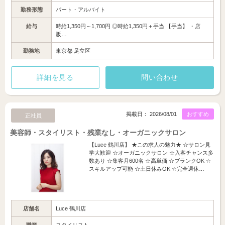
勤務形態
パート・アルバイト
給与
時給1,350円～1,700円 ◎時給1,350円＋手当 【手当】 ・店
販…
勤務地
東京都 足立区
詳細を見る
問い合わせ
掲載日： 2026/08/01
おすすめ
正社員
美容師・スタイリスト・残業なし・オーガニックサロン
【Luce 鶴川店】 ★この求人の魅力★ ☆サロン見
学大歓迎 ☆オーガニックサロン ☆入客チャンス多
数あり ☆集客月600名 ☆高単価 ☆ブランクOK ☆
スキルアップ可能 ☆土日休みOK ☆完全週休…
店舗名
Luce 鶴川店