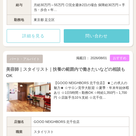
給与
月給30万円～55万円 ◎完全週休2日の場合 保障給30万円＋手
当・歩合＋年…
勤務地
東京都 足立区
詳細を見る
問い合わせ
掲載日： 2026/08/01
おすすめ
パート・アルバイト
美容師｜スタイリスト｜扶養の範囲内で働きたいなどの相談も
OK
【GOOD NEIGHBORS 北千住店】 ★この求人の
魅力★ ☆サロン見学大歓迎 ☆夏季・年末年始休暇
あり ☆1日5時間～勤務OK ☆時給1,350円～1,700
円 ☆店販手当10％支給 ☆北千住…
店舗名
GOOD NEIGHBORS 北千住店
職業
スタイリスト