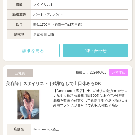
職業
スタイリスト
勤務形態
パート・アルバイト
給与
時給1700円 ・通勤手当(2万円迄)
勤務地
東京都 町田市
詳細を見る
問い合わせ
掲載日： 2026/08/01
おすすめ
正社員
美容師｜スタイリスト｜残業なしで土日休みもOK
【flammeum 大森店】 ★この求人の魅力★ ☆サロ
ン見学大歓迎 ☆新規月間300名以上 ☆完全8時間
勤務を徹底 ☆残業なしで退勤可能 ☆選べる休日＆
給与プラン ☆歩合40％で高収入可能 ☆店販…
店舗名
flammeum 大森店