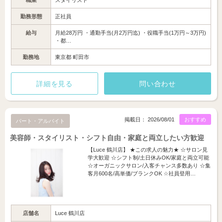
職業
スタイリスト
勤務形態
正社員
給与
月給28万円 ・通勤手当(月2万円迄) ・役職手当(1万円～3万円)
・都…
勤務地
東京都 町田市
詳細を見る
問い合わせ
掲載日： 2026/08/01
おすすめ
パート・アルバイト
美容師・スタイリスト・シフト自由・家庭と両立したい方歓迎
【Luce 鶴川店】 ★この求人の魅力★ ☆サロン見
学大歓迎 ☆シフト制/土日休みOK/家庭と両立可能
☆オーガニックサロン/入客チャンス多数あり ☆集
客月600名/高単価/ブランクOK ☆社員登用…
店舗名
Luce 鶴川店