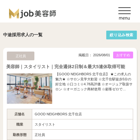
中途採用求人の一覧
絞り込み検索
掲載日： 2026/08/01
おすすめ
正社員
美容師｜スタイリスト｜完全週休2日制＆最大5連休取得可能
【GOOD NEIGHBORS 北千住店】 ★この求人の
魅力★ ☆サロン見学大歓迎 ☆北千住駅徒歩5分の
好立地 ☆口コミ☆4.78高評価 ☆オージュア取扱サ
ロン ☆オーガニック商材使用 ☆顧客ゼロで…
店舗名
GOOD NEIGHBORS 北千住店
職業
スタイリスト
勤務形態
正社員