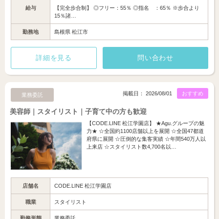
給与
【完全歩合制】 ◎フリー：55％ ◎指名 ：65％ ※歩合より
15％諸…
勤務地
島根県 松江市
詳細を見る
問い合わせ
掲載日： 2026/08/01
おすすめ
業務委託
美容師｜スタイリスト｜子育て中の方も歓迎
【CODE.LINE 松江学園店】 ★Agu.グループの魅
力★ ☆全国約1100店舗以上を展開 ☆全国47都道
府県に展開 ☆圧倒的な集客実績 ☆年間540万人以
上来店 ☆スタイリスト数4,700名以…
店舗名
CODE.LINE 松江学園店
職業
スタイリスト
勤務形態
業務委託