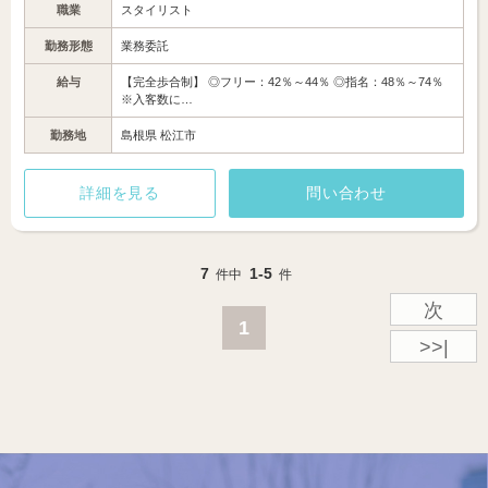
職業
スタイリスト
勤務形態
業務委託
給与
【完全歩合制】 ◎フリー：42％～44％ ◎指名：48％～74％
※入客数に…
勤務地
島根県 松江市
詳細を見る
問い合わせ
7
1-5
件中
件
次
1
>>|