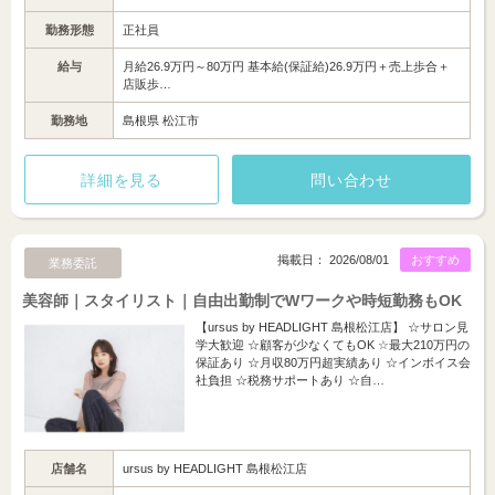
勤務形態
正社員
給与
月給26.9万円～80万円 基本給(保証給)26.9万円＋売上歩合＋
店販歩…
勤務地
島根県 松江市
詳細を見る
問い合わせ
掲載日： 2026/08/01
おすすめ
業務委託
美容師｜スタイリスト｜自由出勤制でWワークや時短勤務もOK
【ursus by HEADLIGHT 島根松江店】 ☆サロン見
学大歓迎 ☆顧客が少なくてもOK ☆最大210万円の
保証あり ☆月収80万円超実績あり ☆インボイス会
社負担 ☆税務サポートあり ☆自…
店舗名
ursus by HEADLIGHT 島根松江店