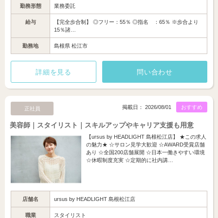
勤務形態
業務委託
給与
【完全歩合制】 ◎フリー：55％ ◎指名 ：65％ ※歩合より
15％諸…
勤務地
島根県 松江市
詳細を見る
問い合わせ
掲載日： 2026/08/01
おすすめ
正社員
美容師｜スタイリスト｜スキルアップやキャリア支援も用意
【ursus by HEADLIGHT 島根松江店】 ★この求人
の魅力★ ☆サロン見学大歓迎 ☆AWARD受賞店舗
あり ☆全国200店舗展開 ☆日本一働きやすい環境
☆休暇制度充実 ☆定期的に社内講…
店舗名
ursus by HEADLIGHT 島根松江店
職業
スタイリスト