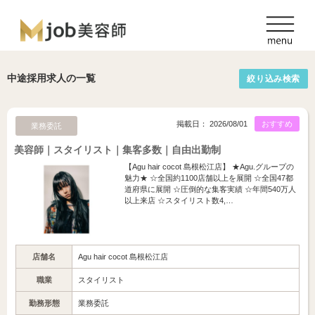
中途採用求人の一覧
絞り込み検索
掲載日： 2026/08/01
おすすめ
業務委託
美容師｜スタイリスト｜集客多数｜自由出勤制
【Agu hair cocot 島根松江店】 ★Agu.グループの
魅力★ ☆全国約1100店舗以上を展開 ☆全国47都
道府県に展開 ☆圧倒的な集客実績 ☆年間540万人
以上来店 ☆スタイリスト数4,…
店舗名
Agu hair cocot 島根松江店
職業
スタイリスト
勤務形態
業務委託