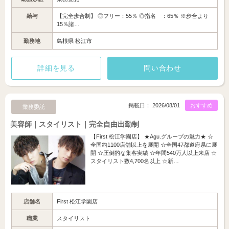
給与
【完全歩合制】 ◎フリー：55％ ◎指名 ：65％ ※歩合より
15％諸…
勤務地
島根県 松江市
詳細を見る
問い合わせ
掲載日： 2026/08/01
おすすめ
業務委託
美容師｜スタイリスト｜完全自由出勤制
【First 松江学園店】 ★Agu.グループの魅力★ ☆
全国約1100店舗以上を展開 ☆全国47都道府県に展
開 ☆圧倒的な集客実績 ☆年間540万人以上来店 ☆
スタイリスト数4,700名以上 ☆新…
店舗名
First 松江学園店
職業
スタイリスト