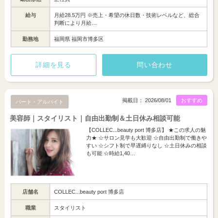
給与
月給28.5万円 ※売上・希望の休日数・技術レベルなど、総合
判断により月給…
勤務地
福岡県 福岡市博多区
詳細を見る
問い合わせ
掲載日： 2026/08/01
おすすめ
パート・アルバイト
美容師｜スタイリスト｜自由出勤制＆土日休み相談可能
【COLLEC...beauty port 博多店】 ★この求人の魅
力★ ☆サロン見学も大歓迎 ☆自由出勤制で働きや
すい ☆シフト制で早遅縛りなし ☆土日休みの相談
も可能 ☆時給1,40…
店舗名
COLLEC...beauty port 博多店
職業
スタイリスト