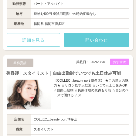
勤務形態
パート・アルバイト
給与
時給1,400円 ※試用期間中の時給変動なし
勤務地
福岡県 福岡市博多区
詳細を見る
問い合わせ
掲載日： 2026/08/01
おすすめ
業務委託
美容師｜スタイリスト｜自由出勤制でいつでも土日休み可能
【COLLEC...beauty port 博多店】 ★この求人の魅
力★ ☆サロン見学大歓迎 ☆いつでも土日休みOK
☆自由出勤制 ☆長期休暇の取得も可能 ☆自分のペ
ースで働ける ☆ス…
店舗名
COLLEC...beauty port 博多店
職業
スタイリスト