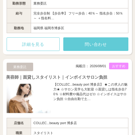
勤務形態
業務委託
給与
完全歩合制 【歩合率】 フリー歩合：40％～ 指名歩合：50％
～ ＋指名料…
勤務地
福岡県 福岡市博多区
詳細を見る
問い合わせ
掲載日： 2026/08/01
おすすめ
業務委託
美容師｜面貸しスタイリスト｜インボイスサロン負担
【COLLEC...beauty port 博多店】 ★この求人の魅
力★ ☆サロン見学も大歓迎 ☆面貸しは指名歩合7
0％ ☆材料費や備品代はゼロ ☆インボイスはサロ
ン負担 ☆自由出勤で土…
店舗名
COLLEC...beauty port 博多店
職業
スタイリスト