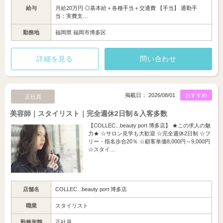
給与
月給20万円 ◎基本給＋各種手当＋交通費 【手当】 通勤手
当：実費支…
勤務地
福岡県 福岡市博多区
詳細を見る
問い合わせ
掲載日： 2026/08/01
おすすめ
正社員
美容師｜スタイリスト｜完全週休2日制＆入客多数
【COLLEC...beauty port 博多店】 ★この求人の魅
力★ ☆サロン見学も大歓迎 ☆完全週休2日制 ☆フ
リー・指名歩合20％ ☆顧客単価8,000円～9,000円
☆スタイ…
店舗名
COLLEC...beauty port 博多店
職業
スタイリスト
勤務形態
正社員