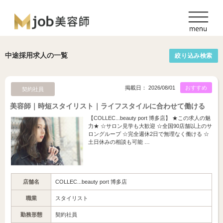
中途採用求人の一覧
絞り込み検索
掲載日： 2026/08/01
おすすめ
契約社員
美容師｜時短スタイリスト｜ライフスタイルに合わせて働ける
【COLLEC...beauty port 博多店】 ★この求人の魅
力★ ☆サロン見学も大歓迎 ☆全国90店舗以上のサ
ロングループ ☆完全週休2日で無理なく働ける ☆
土日休みの相談も可能 …
店舗名
COLLEC...beauty port 博多店
職業
スタイリスト
勤務形態
契約社員