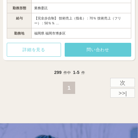
勤務形態
業務委託
給与
【完全歩合制】 技術売上（指名）：70％ 技術売上（フリ
ー）：50％％ …
勤務地
福岡県 福岡市博多区
詳細を見る
問い合わせ
299
1-5
件中
件
次
1
>>|