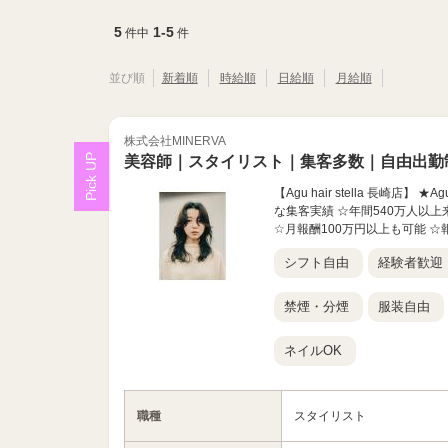
5
1-5
件中
件
並び順
新着順
時給順
日給順
月給順
株式会社MINERVA
美容師｜スタイリスト｜集客多数｜自由出勤
【Agu hair stella 長崎
な集客実績 ☆年間540万人以上
☆月報酬100万円以上も可能 ☆報
シフト自由
経験者歓迎
禁煙・分煙
服装自由
ネイルOK
職種
スタイリスト