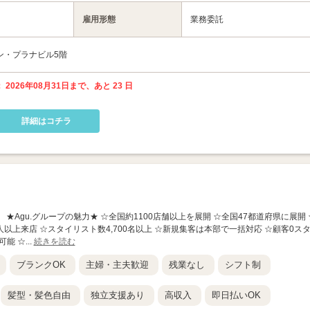
雇用形態
業務委託
サン・プラナビル5階
 2026年08月31日まで、あと 23 日
詳細はコチラ
銅座町店】 ★Agu.グループの魅力★ ☆全国約1100店舗以上を展開 ☆全国47都道府県に展開 
人以上来店 ☆スタイリスト数4,700名以上 ☆新規集客は本部で一括対応 ☆顧客0ス
能 ☆...
続きを読む
ブランクOK
主婦・主夫歓迎
残業なし
シフト制
髪型・髪色自由
独立支援あり
高収入
即日払いOK