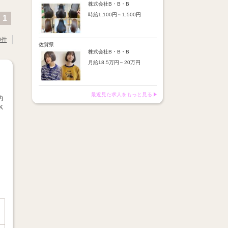
※店舗業績により回数・金額
より随時昇給あり
株式会社B・B・B
変動あり
時給1,100円～1,500円
1
【手当】
※入社半年間は有期雇用社員
通勤手当：上限8,000円
（基本給約4％減）
【時給詳細】
店販売上歩合：粗利の30％
※半年後に正社員へ転換（社
10:00～18:00：時給1,100円
SNS手当：あり
0件
保は入社時から適用）
18:00～21:00：時給1,500円
佐賀県
サブスク歩合：あり
株式会社B・B・B
【賞与】
月給18.5万円～20万円
あり（年2回、社内規定あ
り）
【昇給】
前年度実績：8万円～60万円
あり（半年で必ず1回昇給）
（総額）
・店舗内レッスン科目合格に
最近見た求人をもっと見る
※店舗業績により回数・金額
的
より随時昇給あり
変動あり
K
【手当】
※入社半年間は有期雇用社員
通勤手当：上限8,000円
（基本給約4％減）
店販売上歩合：粗利の30％
※半年後に正社員へ転換（社
SNS手当：あり
保は入社時から適用）
サブスク歩合：あり
【賞与】
あり（年2回、社内規定あ
り）
前年度実績：8万円～60万円
（総額）
※店舗業績により回数・金額
変動あり
※入社半年間は有期雇用社員
（基本給約4％減）
※半年後に正社員へ転換（社