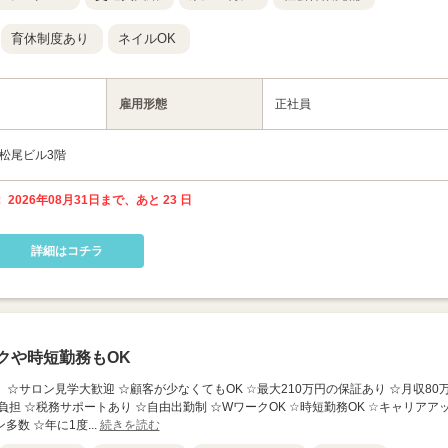
育休制度あり
ネイルOK
雇用形態
正社員
座松尾ビル3階
 2026年08月31日まで、あと 23 日
詳細はコチラ
クや時短勤務もOK
 長崎店】 ☆サロン見学大歓迎 ☆顧客が少なくてもOK ☆最大210万円の保証あり ☆月収80
担 ☆税務サポートあり ☆自由出勤制 ☆WワークOK ☆時短勤務OK ☆キャリアア
多数 ☆年に1度...
続きを読む