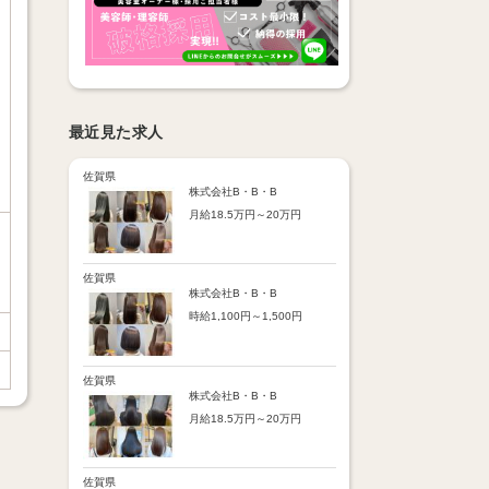
最近見た求人
佐賀県
株式会社B・B・B
月給18.5万円～20万円
【昇給】
あり（半年で必ず1回昇給）
・店舗内レッスン科目合格に
佐賀県
より随時昇給あり
株式会社B・B・B
時給1,100円～1,500円
【手当】
通勤手当：上限8,000円
【時給詳細】
店販売上歩合：粗利の30％
10:00～18:00：時給1,100円
SNS手当：あり
18:00～21:00：時給1,500円
佐賀県
サブスク歩合：あり
株式会社B・B・B
【賞与】
月給18.5万円～20万円
あり（年2回、社内規定あ
り）
【昇給】
前年度実績：8万円～60万円
あり（半年で必ず1回昇給）
（総額）
・店舗内レッスン科目合格に
佐賀県