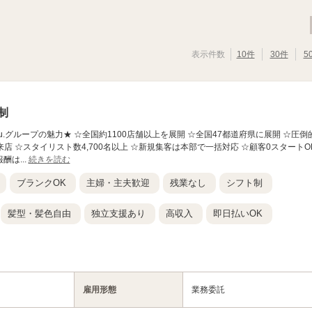
表示件数
10件
30件
5
制
店】 ★Agu.グループの魅力★ ☆全国約1100店舗以上を展開 ☆全国47都道府県に展開 ☆圧倒
来店 ☆スタイリスト数4,700名以上 ☆新規集客は本部で一括対応 ☆顧客0スタートO
酬は...
続きを読む
ブランクOK
主婦・主夫歓迎
残業なし
シフト制
髪型・髪色自由
独立支援あり
高収入
即日払いOK
雇用形態
業務委託