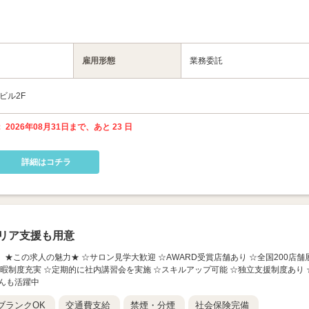
雇用形態
業務委託
ビル2F
 2026年08月31日まで、あと 23 日
詳細はコチラ
リア支援も用意
 長崎店】 ★この求人の魅力★ ☆サロン見学大歓迎 ☆AWARD受賞店舗あり ☆全国200店舗
休暇制度充実 ☆定期的に社内講習会を実施 ☆スキルアップ可能 ☆独立支援制度あり 
んも活躍中
ブランクOK
交通費支給
禁煙・分煙
社会保険完備