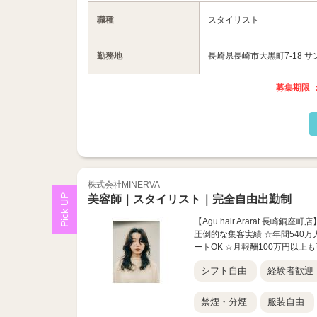
職種
スタイリスト
勤務地
長崎県長崎市大黒町7-18 
募集期限 ：
株式会社MINERVA
美容師｜スタイリスト｜完全自由出勤制
【Agu hair Ararat 長崎
圧倒的な集客実績 ☆年間540万
ートOK ☆月報酬100万円以上も可
シフト自由
経験者歓迎
禁煙・分煙
服装自由