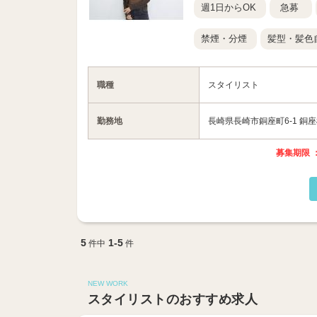
週1日からOK
急募
禁煙・分煙
髪型・髪色
職種
スタイリスト
勤務地
長崎県長崎市銅座町6-1 銅
募集期限 ：
5
1-5
件中
件
NEW WORK
スタイリストのおすすめ求人