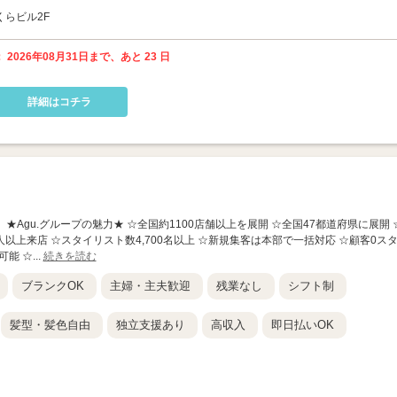
くらビル2F
 2026年08月31日まで、あと 23 日
詳細はコチラ
崎駅前店】 ★Agu.グループの魅力★ ☆全国約1100店舗以上を展開 ☆全国47都道府県に展開 
人以上来店 ☆スタイリスト数4,700名以上 ☆新規集客は本部で一括対応 ☆顧客0ス
能 ☆...
続きを読む
ブランクOK
主婦・主夫歓迎
残業なし
シフト制
髪型・髪色自由
独立支援あり
高収入
即日払いOK