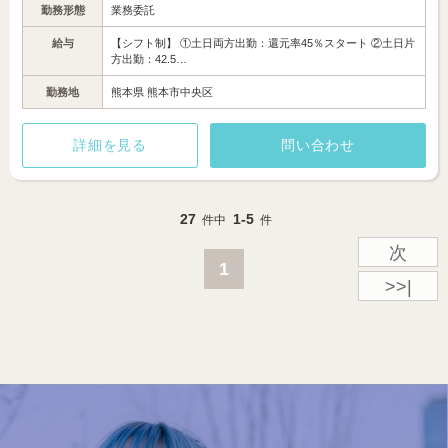
勤務形態
業務委託
給与
【シフト制】 ①土日両方出勤：還元率45％スタート ②土日片
方出勤：42.5…
勤務地
熊本県 熊本市中央区
詳細を見る
問い合わせ
27
1-5
件中
件
次
1
>>|