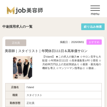
中途採用求人の一覧
絞り込み検索
掲載日： 2026/08/01
おすすめ
正社員
美容師｜スタイリスト｜年間休日111日＆高単価サロン
【I’sland】 ★この求人の魅力★ ☆サロン見学も大
歓迎 ☆年間休日111日 ☆高単価集客が叶う環境 ☆
月給88万円以上の支給実績あり ☆最新・最先端の
機材を導入 ☆マンツーマン指導あり ☆価値…
店舗名
I’sland
職業
スタイリスト
勤務形態
正社員