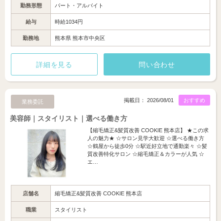
勤務形態
パート・アルバイト
給与
時給1034円
勤務地
熊本県 熊本市中央区
詳細を見る
問い合わせ
掲載日： 2026/08/01
おすすめ
業務委託
美容師｜スタイリスト｜選べる働き方
【縮毛矯正&髪質改善 COOKIE 熊本店】 ★この求
人の魅力★ ☆サロン見学大歓迎 ☆選べる働き方
☆鶴屋から徒歩0分 ☆駅近好立地で通勤楽々 ☆髪
質改善特化サロン ☆縮毛矯正＆カラーが人気 ☆
エ…
店舗名
縮毛矯正&髪質改善 COOKIE 熊本店
職業
スタイリスト