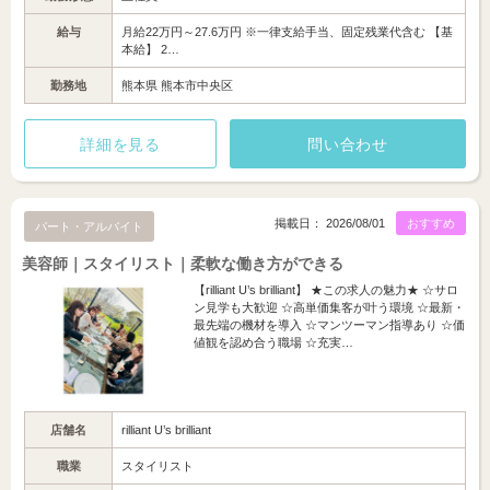
給与
月給22万円～27.6万円 ※一律支給手当、固定残業代含む 【基
本給】 2…
勤務地
熊本県 熊本市中央区
詳細を見る
問い合わせ
掲載日： 2026/08/01
おすすめ
パート・アルバイト
美容師｜スタイリスト｜柔軟な働き方ができる
【rilliant U’s brilliant】 ★この求人の魅力★ ☆サロ
ン見学も大歓迎 ☆高単価集客が叶う環境 ☆最新・
最先端の機材を導入 ☆マンツーマン指導あり ☆価
値観を認め合う職場 ☆充実…
店舗名
rilliant U’s brilliant
職業
スタイリスト