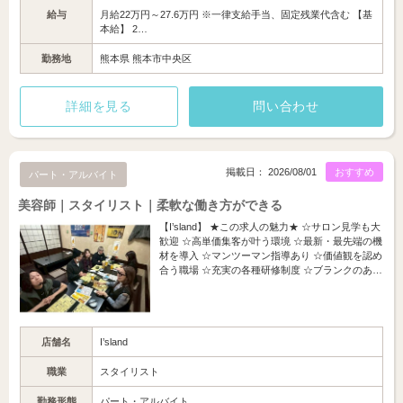
給与
月給22万円～27.6万円 ※一律支給手当、固定残業代含む 【基
本給】 2…
勤務地
熊本県 熊本市中央区
詳細を見る
問い合わせ
掲載日： 2026/08/01
おすすめ
パート・アルバイト
美容師｜スタイリスト｜柔軟な働き方ができる
【I’sland】 ★この求人の魅力★ ☆サロン見学も大
歓迎 ☆高単価集客が叶う環境 ☆最新・最先端の機
材を導入 ☆マンツーマン指導あり ☆価値観を認め
合う職場 ☆充実の各種研修制度 ☆ブランクのあ…
店舗名
I’sland
職業
スタイリスト
勤務形態
パート・アルバイト