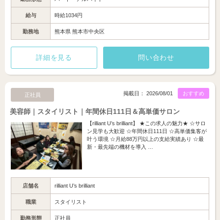
給与
時給1034円
勤務地
熊本県 熊本市中央区
詳細を見る
問い合わせ
掲載日： 2026/08/01
おすすめ
正社員
美容師｜スタイリスト｜年間休日111日＆高単価サロン
【rilliant U’s brilliant】 ★この求人の魅力★ ☆サロ
ン見学も大歓迎 ☆年間休日111日 ☆高単価集客が
叶う環境 ☆月給88万円以上の支給実績あり ☆最
新・最先端の機材を導入 …
店舗名
rilliant U’s brilliant
職業
スタイリスト
勤務形態
正社員