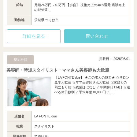
給与
月給24万円～40万円 【歩合】 技術売上の40%還元 店販売上
の15%還…
勤務地
茨城県 つくば市
詳細を見る
問い合わせ
掲載日： 2026/08/01
契約社員
美容師・時短スタイリスト・ママさん美容師も大歓迎
【LA FONTE due】 ★この求人の魅力★ ☆サロン
見学大歓迎 ☆ママ美容師さん大歓迎 ☆家庭との
両立も可能 ☆残業ほぼなし ☆年間休日114日 ☆選
べる休日数制 ☆平均単価10,000円 ☆…
店舗名
LA FONTE due
職業
スタイリスト
勤務形態
契約社員