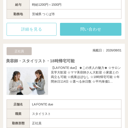
給与
時給1200円～1500円
勤務地
茨城県 つくば市
詳細を見る
問い合わせ
掲載日： 2026/08/01
正社員
美容師・スタイリスト・18時帰宅可能
【LA FONTE due】 ★この求人の魅力★ ☆サロン
見学大歓迎 ☆ママ美容師さん大歓迎 ☆家庭との
両立も可能 ☆残業ほぼなし ☆18時帰宅可能 ☆年
間休日114日 ☆選べる休日数 ☆平均単価1…
店舗名
LA FONTE due
職業
スタイリスト
勤務形態
正社員