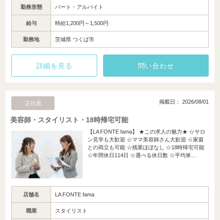
勤務形態
パート・アルバイト
給与
時給1,200円～1,500円
勤務地
茨城県 つくば市
詳細を見る
問い合わせ
掲載日： 2026/08/01
正社員
美容師・スタイリスト・18時帰宅可能
【LA FONTE fama】 ★この求人の魅力★ ☆サロ
ン見学も大歓迎 ☆ママ美容師さん大歓迎 ☆家庭
との両立も可能 ☆残業ほぼなし ☆18時帰宅可能
☆年間休日114日 ☆選べる休日数 ☆平均単…
店舗名
LA FONTE fama
職業
スタイリスト