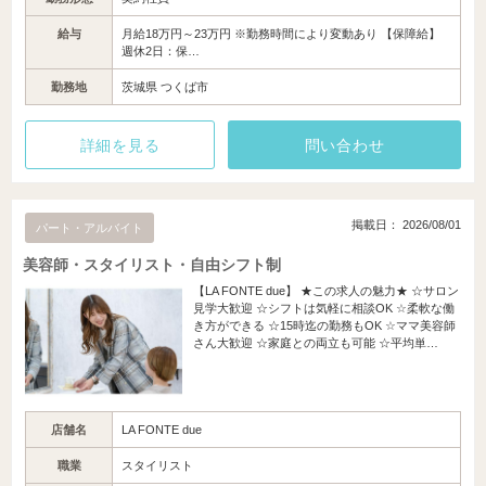
給与
月給18万円～23万円 ※勤務時間により変動あり 【保障給】
週休2日：保…
勤務地
茨城県 つくば市
詳細を見る
問い合わせ
掲載日： 2026/08/01
パート・アルバイト
美容師・スタイリスト・自由シフト制
【LA FONTE due】 ★この求人の魅力★ ☆サロン
見学大歓迎 ☆シフトは気軽に相談OK ☆柔軟な働
き方ができる ☆15時迄の勤務もOK ☆ママ美容師
さん大歓迎 ☆家庭との両立も可能 ☆平均単…
店舗名
LA FONTE due
職業
スタイリスト