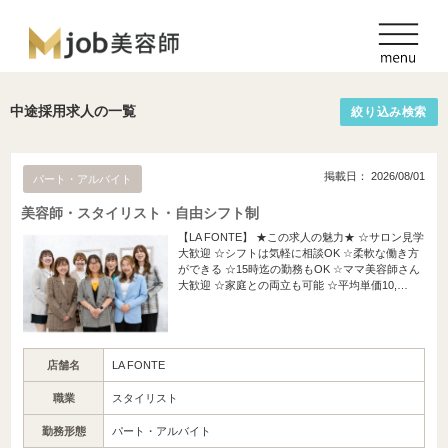
中途採用求人の一覧
絞り込み検索
掲載日： 2026/08/01
パート・アルバイト
美容師・スタイリスト・自由シフト制
【LA FONTE】 ★この求人の魅力★ ☆サロン見学
大歓迎 ☆シフトは気軽に相談OK ☆柔軟な働き方
ができる ☆15時迄の勤務もOK ☆ママ美容師さん
大歓迎 ☆家庭との両立も可能 ☆平均単価10,…
店舗名
LA FONTE
職業
スタイリスト
勤務形態
パート・アルバイト