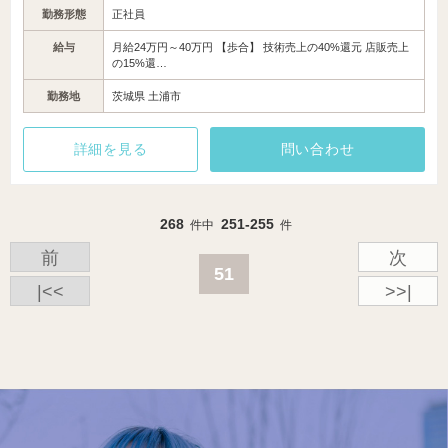
勤務形態
正社員
給与
月給24万円～40万円 【歩合】 技術売上の40%還元 店販売上
の15%還…
勤務地
茨城県 土浦市
詳細を見る
問い合わせ
268
251-255
件中
件
前
次
51
|<<
>>|