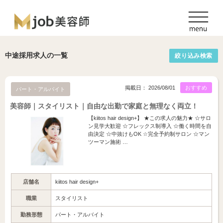
中途採用求人の一覧
絞り込み検索
掲載日： 2026/08/01
おすすめ
パート・アルバイト
美容師｜スタイリスト｜自由な出勤で家庭と無理なく両立！
【kiitos hair design+】 ★この求人の魅力★ ☆サロ
ン見学大歓迎 ☆フレックス制導入 ☆働く時間を自
由決定 ☆中抜けもOK ☆完全予約制サロン ☆マン
ツーマン施術 …
店舗名
kiitos hair design+
職業
スタイリスト
勤務形態
パート・アルバイト