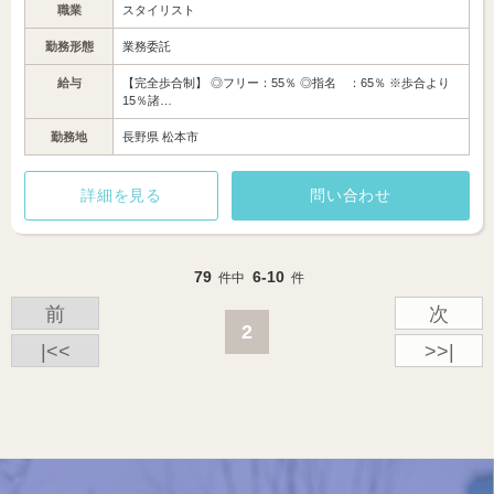
職業
スタイリスト
勤務形態
業務委託
給与
【完全歩合制】 ◎フリー：55％ ◎指名 ：65％ ※歩合より
15％諸…
勤務地
長野県 松本市
詳細を見る
問い合わせ
79
6-10
件中
件
前
次
2
|<<
>>|