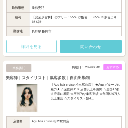
勤務形態
業務委託
給与
【完全歩合制】 ◎フリー：55％ ◎指名 ：65％ ※歩合より
15％諸…
勤務地
長野県 飯田市
詳細を見る
問い合わせ
掲載日： 2026/08/01
おすすめ
業務委託
美容師｜スタイリスト｜集客多数｜自由出勤制
【Agu hair cruise 松本駅前店】 ★Agu.グループの
魅力★ ☆全国約1100店舗以上を展開 ☆全国47都
道府県に展開 ☆圧倒的な集客実績 ☆年間540万人
以上来店 ☆スタイリスト数4…
店舗名
Agu hair cruise 松本駅前店