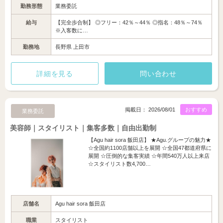
勤務形態
業務委託
給与
【完全歩合制】 ◎フリー：42％～44％ ◎指名：48％～74％
※入客数に…
勤務地
長野県 上田市
詳細を見る
問い合わせ
掲載日： 2026/08/01
おすすめ
業務委託
美容師｜スタイリスト｜集客多数｜自由出勤制
【Agu hair sora 飯田店】 ★Agu.グループの魅力★
☆全国約1100店舗以上を展開 ☆全国47都道府県に
展開 ☆圧倒的な集客実績 ☆年間540万人以上来店
☆スタイリスト数4,700…
店舗名
Agu hair sora 飯田店
職業
スタイリスト