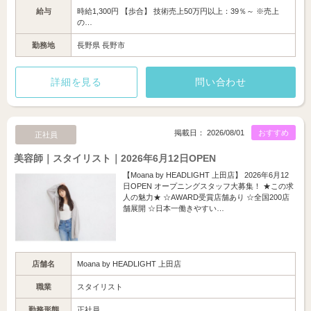
給与
時給1,300円 【歩合】 技術売上50万円以上：39％～ ※売上
の…
勤務地
長野県 長野市
詳細を見る
問い合わせ
掲載日： 2026/08/01
おすすめ
正社員
美容師｜スタイリスト｜2026年6月12日OPEN
【Moana by HEADLIGHT 上田店】 2026年6月12
日OPEN オープニングスタッフ大募集！ ★この求
人の魅力★ ☆AWARD受賞店舗あり ☆全国200店
舗展開 ☆日本一働きやすい…
店舗名
Moana by HEADLIGHT 上田店
職業
スタイリスト
勤務形態
正社員