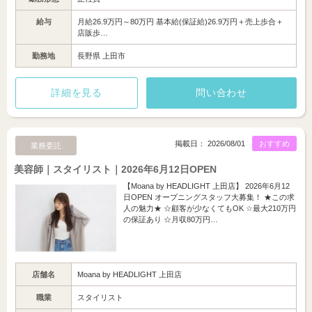
給与
月給26.9万円～80万円 基本給(保証給)26.9万円＋売上歩合＋
店販歩…
勤務地
長野県 上田市
詳細を見る
問い合わせ
掲載日： 2026/08/01
おすすめ
業務委託
美容師｜スタイリスト｜2026年6月12日OPEN
【Moana by HEADLIGHT 上田店】 2026年6月12
日OPEN オープニングスタッフ大募集！ ★この求
人の魅力★ ☆顧客が少なくてもOK ☆最大210万円
の保証あり ☆月収80万円…
店舗名
Moana by HEADLIGHT 上田店
職業
スタイリスト