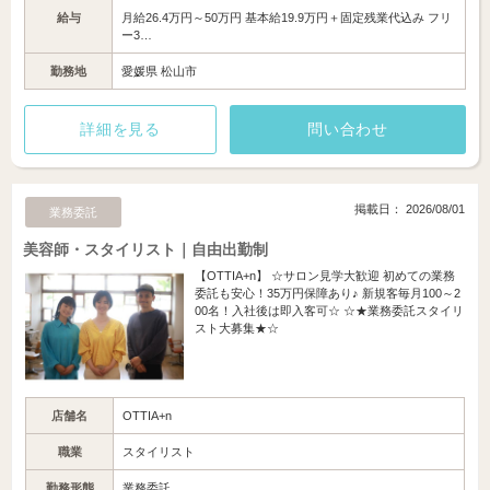
給与
月給26.4万円～50万円 基本給19.9万円＋固定残業代込み フリ
ー3…
勤務地
愛媛県 松山市
詳細を見る
問い合わせ
掲載日： 2026/08/01
業務委託
美容師・スタイリスト｜自由出勤制
【OTTIA+n】 ☆サロン見学大歓迎 初めての業務
委託も安心！35万円保障あり♪ 新規客毎月100～2
00名！入社後は即入客可☆ ☆★業務委託スタイリ
スト大募集★☆
店舗名
OTTIA+n
職業
スタイリスト
勤務形態
業務委託