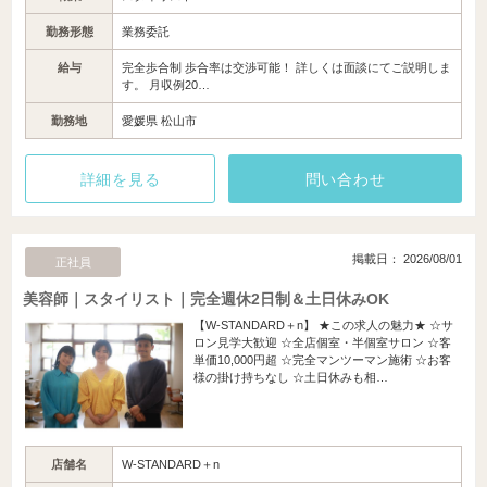
勤務形態
業務委託
給与
完全歩合制 歩合率は交渉可能！ 詳しくは面談にてご説明しま
す。 月収例20…
勤務地
愛媛県 松山市
詳細を見る
問い合わせ
掲載日： 2026/08/01
正社員
美容師｜スタイリスト｜完全週休2日制＆土日休みOK
【W-STANDARD＋n】 ★この求人の魅力★ ☆サ
ロン見学大歓迎 ☆全店個室・半個室サロン ☆客
単価10,000円超 ☆完全マンツーマン施術 ☆お客
様の掛け持ちなし ☆土日休みも相…
店舗名
W-STANDARD＋n