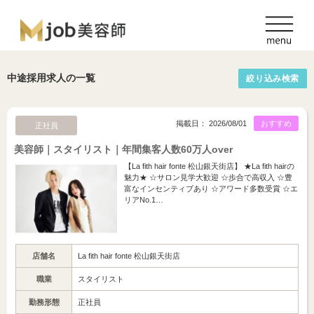
中途採用求人の一覧
絞り込み検索
掲載日： 2026/08/01
おすすめ
正社員
美容師｜スタイリスト｜年間集客人数60万人over
【La fith hair fonte 松山銀天街店】 ★La fith hairの
魅力★ ☆サロン見学大歓迎 ☆歩合で高収入 ☆豊
富なインセンティブあり ☆アワード多数受賞 ☆エ
リアNo.1…
店舗名
La fith hair fonte 松山銀天街店
職業
スタイリスト
勤務形態
正社員