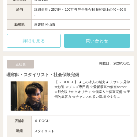
給与
詳細参照：25万円～100万円 完全歩合制 技術売上の40～60％
…
勤務地
愛媛県 松山市
詳細を見る
問い合わせ
掲載日： 2026/08/01
正社員
理容師・スタイリスト・社会保険完備
【.6 -ROGU-】 ★この求人の魅力★ ☆サロン見学
大歓迎 ☆メンズ専門店 ☆愛媛最高の個室barber
☆都会以上のクオリティ ☆個室＆半個室完備 ☆圧
倒的集客力 ☆チャンスの多い職場 ☆やり…
店舗名
.6 -ROGU-
職業
スタイリスト