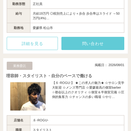
勤務形態
正社員
給与
月給19万円 ◎税別売上により＋歩合 歩合率はスライド ～50
万円(4%)…
勤務地
愛媛県 松山市
詳細を見る
問い合わせ
掲載日： 2026/08/01
業務委託
理容師・スタイリスト・自分のペースで働ける
【.6 -ROGU-】 ★この求人の魅力★ ☆サロン見学
大歓迎 ☆メンズ専門店 ☆愛媛最高の個室barber
☆都会以上のクオリティ ☆個室＆半個室完備 ☆圧
倒的集客力 ☆チャンスの多い職場 ☆やり…
店舗名
.6 -ROGU-
職業
スタイリスト