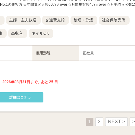
o.1の集客力 ☆年間集客人数60万人over ☆月間集客数4万人over ☆月平均入客数1
K
主婦・主夫歓迎
交通費支給
禁煙・分煙
社会保険完備
由
高収入
ネイルOK
雇用形態
正社員
 2026年08月31日まで、あと 25 日
詳細はコチラ
1
2
NEXT >
>