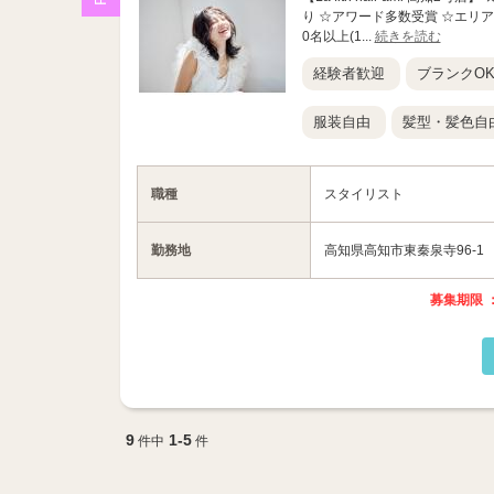
り ☆アワード多数受賞 ☆エリアN
0名以上(1...
続きを読む
経験者歓迎
ブランクO
服装自由
髪型・髪色自
職種
スタイリスト
勤務地
高知県高知市東秦泉寺96-1
募集期限 ：
9
1-5
件中
件