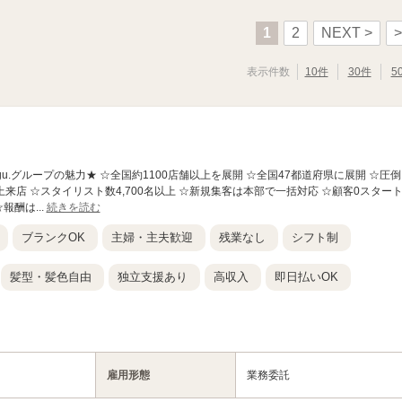
1
2
NEXT >
>
表示件数
10件
30件
5
店】 ★Agu.グループの魅力★ ☆全国約1100店舗以上を展開 ☆全国47都道府県に展開 ☆圧倒
上来店 ☆スタイリスト数4,700名以上 ☆新規集客は本部で一括対応 ☆顧客0スタート
報酬は...
続きを読む
ブランクOK
主婦・主夫歓迎
残業なし
シフト制
髪型・髪色自由
独立支援あり
高収入
即日払いOK
雇用形態
業務委託