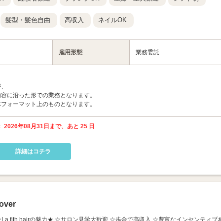
髪型・髪色自由
高収入
ネイルOK
雇用形態
業務委託
が、
内容に沿った形での業務となります。
体フォーマット上のものとなります。
 2026年08月31日まで、あと 25 日
詳細はコチラ
ver
2号店】 ★La fith hairの魅力★ ☆サロン見学大歓迎 ☆歩合で高収入 ☆豊富なインセンティブ