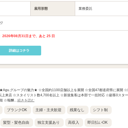
雇用形態
業務委託
7
 2026年08月31日まで、あと 25 日
詳細はコチラ
高須店】 ★Agu.グループの魅力★ ☆全国約1100店舗以上を展開 ☆全国47都道府県に展開 
以上来店 ☆スタイリスト数4,700名以上 ☆新規集客は本部で一括対応 ☆顧客0スタ
 ☆報酬...
続きを読む
ブランクOK
主婦・主夫歓迎
残業なし
シフト制
髪型・髪色自由
独立支援あり
高収入
即日払いOK