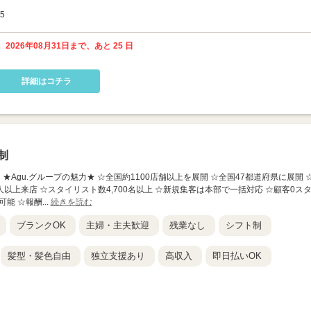
5
 2026年08月31日まで、あと 25 日
詳細はコチラ
制
本町店】 ★Agu.グループの魅力★ ☆全国約1100店舗以上を展開 ☆全国47都道府県に展開 
人以上来店 ☆スタイリスト数4,700名以上 ☆新規集客は本部で一括対応 ☆顧客0ス
能 ☆報酬...
続きを読む
ブランクOK
主婦・主夫歓迎
残業なし
シフト制
髪型・髪色自由
独立支援あり
高収入
即日払いOK