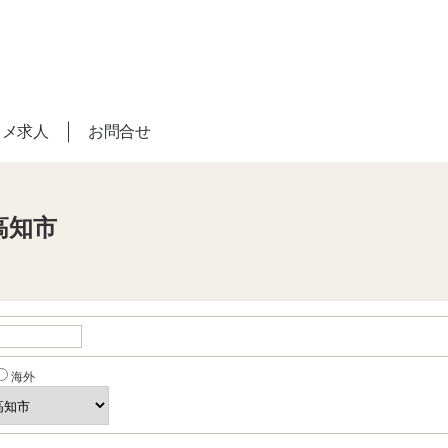
スメ求人
お問合せ
高知市
海外