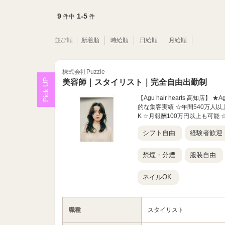
9
1-5
件中
件
並び順
新着順
時給順
日給順
月給順
株式会社Puzzle
美容師｜スタイリスト｜完全自由出勤制
【Agu hair hearts 高知
的な集客実績 ☆年間540万人以
K ☆月報酬100万円以上も可能 ☆
シフト自由
経験者歓迎
禁煙・分煙
服装自由
ネイルOK
職種
スタイリスト