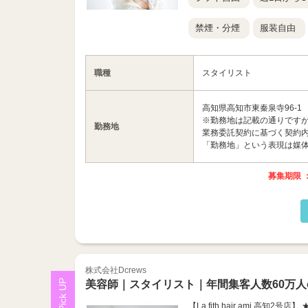
禁煙・分煙
服装自由
職種
スタイリスト
高知県高知市東秦泉寺96-1
※勤務地は記載の通りです
勤務地
業務委託契約に基づく契約
「勤務地」という表現は媒
募集期限 ：
株式会社Dcrews
美容師｜スタイリスト｜年間集客人数60万人o
【La fith hair ami 高知