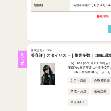
勤務地
高知県高知市はりまや町3-4-
募集期限 ：
株式会社Puzzle
美容師｜スタイリスト｜集客多数｜自由出勤
【Agu hair pace 高知新
圧倒的な集客実績 ☆年間540万
ートOK ☆月報酬100万円以上も可
シフト自由
経験者歓迎
禁煙・分煙
服装自由
ネイルOK