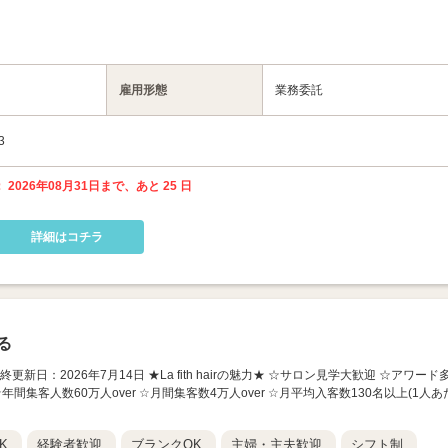
雇用形態
業務委託
3
 2026年08月31日まで、あと 25 日
詳細はコチラ
る
2号店】最終更新日：2026年7月14日 ★La fith hairの魅力★ ☆サロン見学大歓迎 ☆アワード
年間集客人数60万人over ☆月間集客数4万人over ☆月平均入客数130名以上(1人あ
K
経験者歓迎
ブランクOK
主婦・主夫歓迎
シフト制