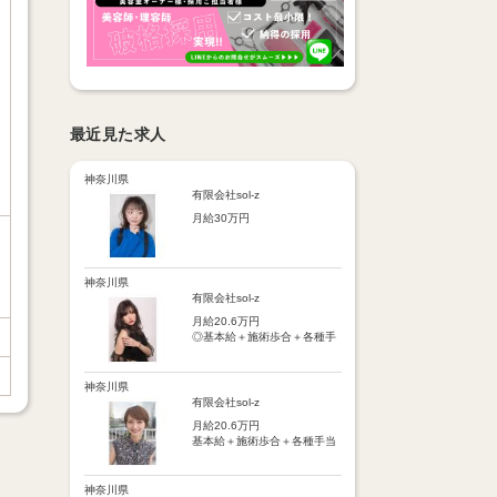
最近見た求人
神奈川県
有限会社sol-z
月給30万円
【基本給】
25万円
神奈川県
【歩合給】
有限会社sol-z
フリー5％～、指名18％～
月給20.6万円
（歩合率は売上に応じて変
◎基本給＋施術歩合＋各種手
動）
当＋交通費
※保障歩合5万円
※保障歩合または歩合給のい
【手当】
神奈川県
ずれか高い方を基本給に上乗
・施術歩合手当（シャンプー
有限会社sol-z
せ
やブロー等に応じてポイント
月給20.6万円
制支給）
【手当】
基本給＋施術歩合＋各種手当
・店販手当（5％～10％）
通勤手当：月1万円まで
＋交通費
・皆勤手当
車通勤手当：駐車場代1万円
・時間外手当
まで
【手当】
神奈川県
・交通費（月1万円まで）