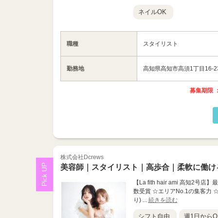
ネイルOK
職種
スタイリスト
勤務地
高知県高知市高須1丁目16-2
募集期限 ：
株式会社Dcrews
美容師｜スタイリスト｜高歩合｜柔軟に働け
【La fith hair ami 高知
数受賞 ☆エリアNo.1の集客力 ☆
り) ...
続きを読む
シフト自由
週1日からO