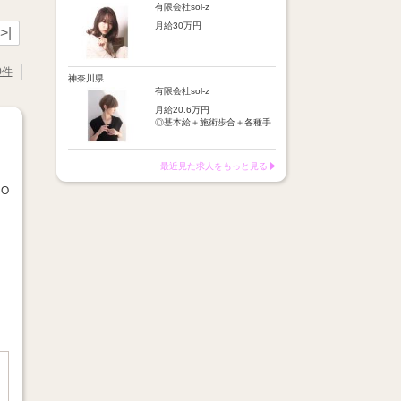
店販手当：5％～10％
施術歩合：シャンプーやブロ
有限会社sol-z
皆勤手当
ー等に応じてポイント制で支
【昇給】
時間外手当
月給30万円
給
>|
半年に1回の技術テスト合格
店販手当：5％～10％
で昇給
※基本給＋保障歩合または基
【基本給】
皆勤手当
本給＋歩合給＋各種手当＋交
25万円
時間外手当
0件
【月収例】
通費
神奈川県
交通費：月1万円迄
月収イメージ：平均24万円
※月収例：平均37万円
【歩合給】
有限会社sol-z
フリー5％～、指名18％～
【昇給】
月給20.6万円
（歩合率は売上に応じて変
あり（半年に1回の技術テス
◎基本給＋施術歩合＋各種手
動）
ト合格で昇給）
当＋交通費
※保障歩合5万円
※保障歩合または歩合給のい
【給与例】
【手当】
ずれか高い方を基本給に上乗
最近見た求人をもっと見る
月収イメージ：平均24万円
・施術歩合手当（シャンプー
せ
やブロー等に応じてポイント
O
制支給）
【手当】
・店販手当（5％～10％）
通勤手当：月1万円まで
・皆勤手当
車通勤手当：駐車場代1万円
・時間外手当
まで
・交通費（月1万円まで）
店販手当：5％～10％
皆勤手当
【昇給】
時間外手当
半年に1回の技術テスト合格
で昇給
※基本給＋保障歩合または基
本給＋歩合給＋各種手当＋交
【月収例】
通費
月収イメージ：平均24万円
※月収例：平均37万円