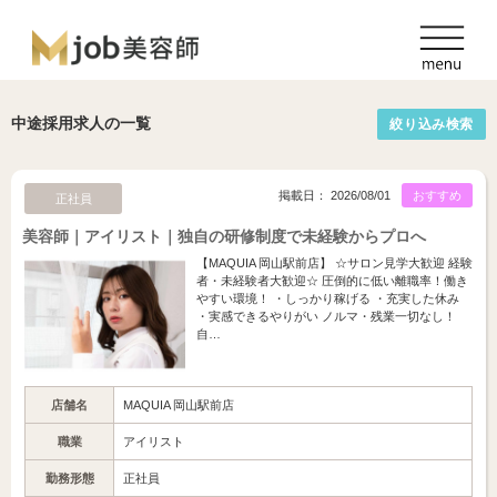
中途採用求人の一覧
絞り込み検索
掲載日： 2026/08/01
おすすめ
正社員
美容師｜アイリスト｜独自の研修制度で未経験からプロへ
【MAQUIA 岡山駅前店】 ☆サロン見学大歓迎 経験
者・未経験者大歓迎☆ 圧倒的に低い離職率！働き
やすい環境！ ・しっかり稼げる ・充実した休み
・実感できるやりがい ノルマ・残業一切なし！
自…
店舗名
MAQUIA 岡山駅前店
職業
アイリスト
勤務形態
正社員