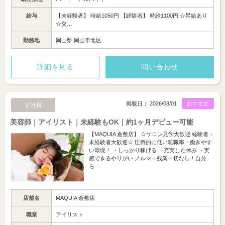
給与
【未経験者】 時給1050円 【経験者】 時給1100円 ☆昇給あり
☆交…
勤務地
岡山県 岡山市北区
詳細を見る
問い合わせ
掲載日： 2026/08/01
おすすめ
正社員
美容師｜アイリスト｜未経験もOK｜約1ヶ月デビュー可能
【MAQUIA 倉敷店】 ☆サロン見学大歓迎 経験者・
未経験者大歓迎☆ 圧倒的に低い離職率！働きやす
い環境！ ・しっかり稼げる ・充実した休み ・実
感できるやりがい ノルマ・残業一切なし！自分
ら…
店舗名
MAQUIA 倉敷店
職業
アイリスト