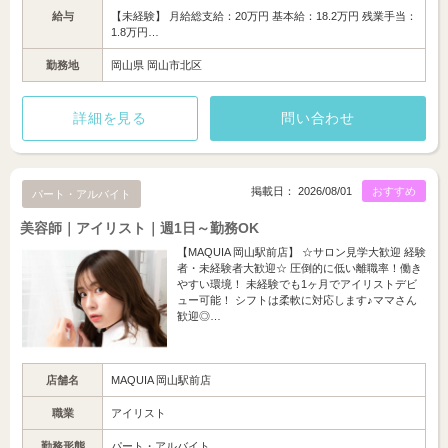
給与
【未経験】 月給総支給：20万円 基本給：18.2万円 残業手当：
1.8万円…
勤務地
岡山県 岡山市北区
詳細を見る
問い合わせ
掲載日： 2026/08/01
おすすめ
パート・アルバイト
美容師｜アイリスト｜週1日～勤務OK
【MAQUIA 岡山駅前店】 ☆サロン見学大歓迎 経験
者・未経験者大歓迎☆ 圧倒的に低い離職率！働き
やすい環境！ 未経験でも1ヶ月でアイリストデビ
ュー可能！ シフトは柔軟に対応します♪ママさん
歓迎◎…
店舗名
MAQUIA 岡山駅前店
職業
アイリスト
勤務形態
パート・アルバイト