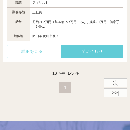
職業
アイリスト
勤務形態
正社員
給与
月給21.2万円（基本給18.7万円＋みなし残業2.4万円＋健康手
当1,00…
勤務地
岡山県 岡山市北区
詳細を見る
問い合わせ
16
1-5
件中
件
次
1
>>|