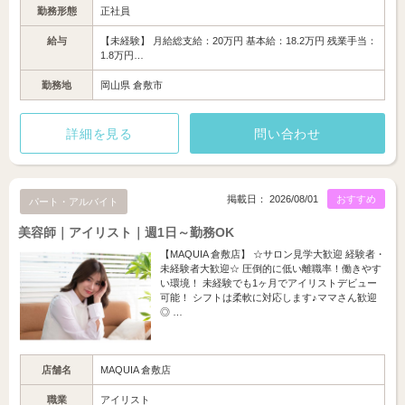
勤務形態
正社員
給与
【未経験】 月給総支給：20万円 基本給：18.2万円 残業手当：
1.8万円…
勤務地
岡山県 倉敷市
詳細を見る
問い合わせ
掲載日： 2026/08/01
おすすめ
パート・アルバイト
美容師｜アイリスト｜週1日～勤務OK
【MAQUIA 倉敷店】 ☆サロン見学大歓迎 経験者・
未経験者大歓迎☆ 圧倒的に低い離職率！働きやす
い環境！ 未経験でも1ヶ月でアイリストデビュー
可能！ シフトは柔軟に対応します♪ママさん歓迎
◎ …
店舗名
MAQUIA 倉敷店
職業
アイリスト