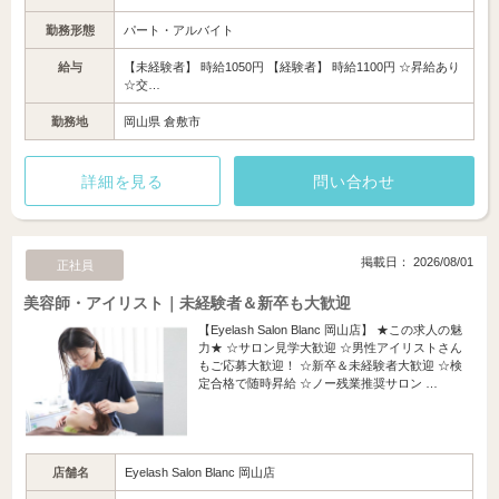
勤務形態
パート・アルバイト
給与
【未経験者】 時給1050円 【経験者】 時給1100円 ☆昇給あり
☆交…
勤務地
岡山県 倉敷市
詳細を見る
問い合わせ
掲載日： 2026/08/01
正社員
美容師・アイリスト｜未経験者＆新卒も大歓迎
【Eyelash Salon Blanc 岡山店】 ★この求人の魅
力★ ☆サロン見学大歓迎 ☆男性アイリストさん
もご応募大歓迎！ ☆新卒＆未経験者大歓迎 ☆検
定合格で随時昇給 ☆ノー残業推奨サロン …
店舗名
Eyelash Salon Blanc 岡山店