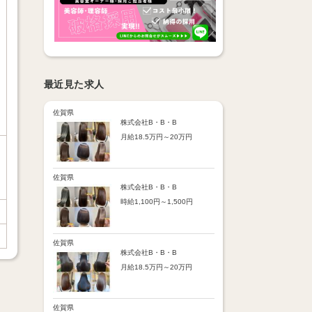
最近見た求人
佐賀県
株式会社B・B・B
月給18.5万円～20万円
【昇給】
あり（半年で必ず1回昇給）
・店舗内レッスン科目合格に
佐賀県
より随時昇給あり
株式会社B・B・B
時給1,100円～1,500円
【手当】
通勤手当：上限8,000円
【時給詳細】
店販売上歩合：粗利の30％
10:00～18:00：時給1,100円
SNS手当：あり
18:00～21:00：時給1,500円
佐賀県
サブスク歩合：あり
株式会社B・B・B
【賞与】
月給18.5万円～20万円
あり（年2回、社内規定あ
り）
【昇給】
前年度実績：8万円～60万円
あり（半年で必ず1回昇給）
（総額）
・店舗内レッスン科目合格に
佐賀県