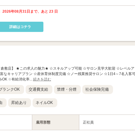
 2026年08月31日まで、あと 23 日
詳細はコチラ
nc さんすて倉敷店】 ★この求人の魅力★ ☆スキルアップ可能 ☆サロン見学大歓迎 ☆レベルア
豊富なキャリアプラン ☆産休育休制度完備 ☆ノー残業推奨サロン ☆1日4～7名入客
OK ☆有給消化率...
続きを読む
ブランクOK
交通費支給
禁煙・分煙
社会保険完備
由
昇給あり
ネイルOK
雇用形態
正社員