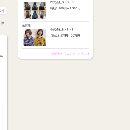
※店舗業績により回数・金額
より随時昇給あり
株式会社B・B・B
変動あり
時給1,100円～1,500円
【手当】
>|
※入社半年間は有期雇用社員
通勤手当：上限8,000円
（基本給約4％減）
【時給詳細】
店販売上歩合：粗利の30％
※半年後に正社員へ転換（社
10:00～18:00：時給1,100円
SNS手当：あり
0件
保は入社時から適用）
18:00～21:00：時給1,500円
佐賀県
サブスク歩合：あり
株式会社B・B・B
【賞与】
月給18.5万円～20万円
あり（年2回、社内規定あ
り）
【昇給】
前年度実績：8万円～60万円
あり（半年で必ず1回昇給）
（総額）
・店舗内レッスン科目合格に
最近見た求人をもっと見る
※店舗業績により回数・金額
より随時昇給あり
合
変動あり
☆
【手当】
※入社半年間は有期雇用社員
通勤手当：上限8,000円
（基本給約4％減）
店販売上歩合：粗利の30％
※半年後に正社員へ転換（社
SNS手当：あり
保は入社時から適用）
サブスク歩合：あり
【賞与】
あり（年2回、社内規定あ
り）
前年度実績：8万円～60万円
（総額）
※店舗業績により回数・金額
変動あり
※入社半年間は有期雇用社員
（基本給約4％減）
※半年後に正社員へ転換（社