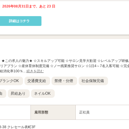
 2026年08月31日まで、あと 23 日
詳細はコチラ
nc 岡山店】 ★この求人の魅力★ ☆スキルアップ可能 ☆サロン見学大歓迎 ☆レベルアップ研修
リアプラン ☆産休育休制度完備 ☆ノー残業推奨サロン ☆1日4～7名入客可能 ☆完
消化率100％...
続きを読む
ブランクOK
交通費支給
禁煙・分煙
社会保険完備
由
昇給あり
ネイルOK
雇用形態
正社員
38 クレセール表町3F