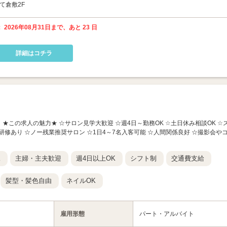
て倉敷2F
 2026年08月31日まで、あと 23 日
詳細はコチラ
nc 岡山店】 ★この求人の魅力★ ☆サロン見学大歓迎 ☆週4日～勤務OK ☆土日休み相談OK ☆
研修あり ☆ノー残業推奨サロン ☆1日4～7名入客可能 ☆人間関係良好 ☆撮影会や
K
主婦・主夫歓迎
週4日以上OK
シフト制
交通費支給
髪型・髪色自由
ネイルOK
雇用形態
パート・アルバイト