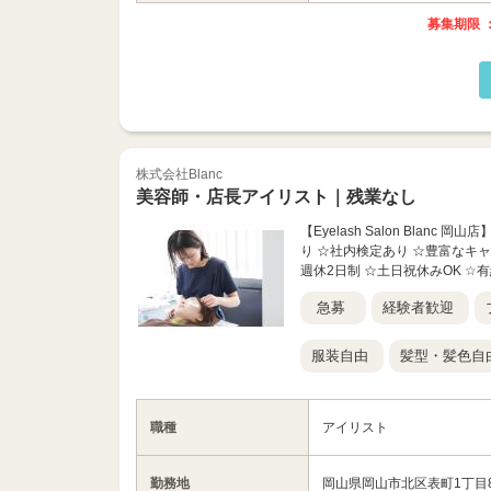
募集期限 ：
株式会社Blanc
美容師・店長アイリスト｜残業なし
【Eyelash Salon Bla
り ☆社内検定あり ☆豊富なキャ
週休2日制 ☆土日祝休みOK ☆有給
急募
経験者歓迎
服装自由
髪型・髪色自
職種
アイリスト
勤務地
岡山県岡山市北区表町1丁目8-