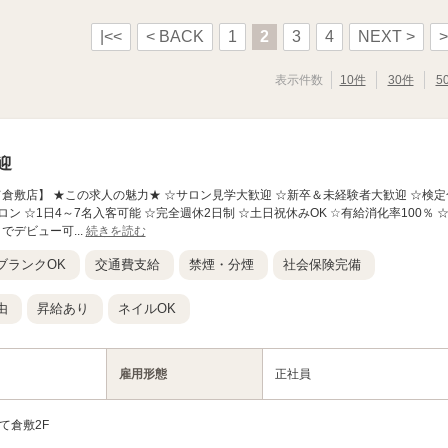
|<<
< BACK
1
2
3
4
NEXT >
>
表示件数
10件
30件
5
迎
nc さんすて倉敷店】 ★この求人の魅力★ ☆サロン見学大歓迎 ☆新卒＆未経験者大歓迎 ☆検定
ン ☆1日4～7名入客可能 ☆完全週休2日制 ☆土日祝休みOK ☆有給消化率100％ 
でデビュー可...
続きを読む
ブランクOK
交通費支給
禁煙・分煙
社会保険完備
由
昇給あり
ネイルOK
雇用形態
正社員
て倉敷2F