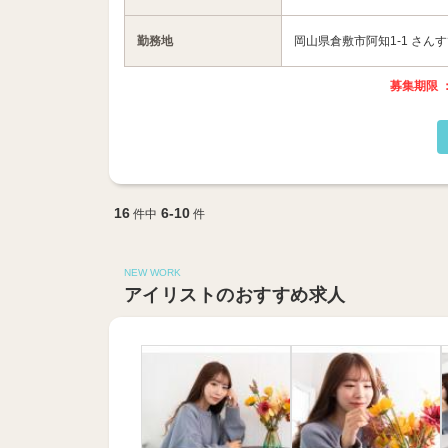
勤務地
岡山県倉敷市阿知1-1 さんす
募集期限 ：
16
6-10
件中
件
NEW WORK
アイリストのおすすめ求人