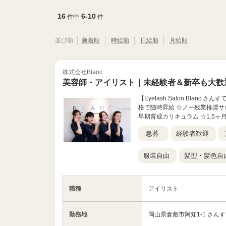
16
6-10
件中
件
並び順
新着順
時給順
日給順
月給順
株式会社Blanc
美容師・アイリスト｜未経験者＆新卒も大歓
【Eyelash Salon Bla
格で随時昇給 ☆ノー残業推奨サロ
早期育成カリキュラム ☆1.5ヶ月
急募
経験者歓迎
服装自由
髪型・髪色自
職種
アイリスト
勤務地
岡山県倉敷市阿知1-1 さんす