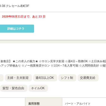
38 クレセール表町3F
 2026年08月31日まで、あと 23 日
詳細はコチラ
nc さんすて倉敷店】 ★この求人の魅力★ ☆サロン見学大歓迎 ☆週4日～勤務OK ☆土日休み相
ルアップ研修あり ☆ノー残業推奨サロン ☆1日4～7名入客可能 ☆人間関係良好 ☆撮
K
主婦・主夫歓迎
週4日以上OK
シフト制
交通費支給
髪型・髪色自由
ネイルOK
雇用形態
パート・アルバイト