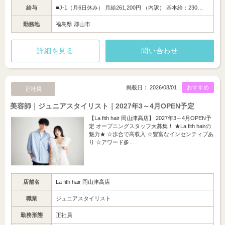
給与
■J-1（月6日休み） 月給261,200円 （内訳） 基本給：230…
勤務地
福島県 郡山市
詳細を見る
問い合わせ
掲載日： 2026/08/01
おすすめ
正社員
美容師｜ジュニアスタイリスト｜2027年3～4月OPEN予定
【La fith hair 岡山津高店】 2027年3～4月OPEN予
定 オープニングスタッフ大募集！ ★La fith hairの
魅力★ ☆歩合で高収入 ☆豊富なインセンティブあ
り ☆アワード多…
店舗名
La fith hair 岡山津高店
職業
ジュニアスタイリスト
勤務形態
正社員