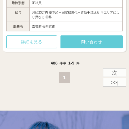
勤務形態
正社員
給与
月給23万円 基本給＋固定残業代＋皆勤手当込み ※エリアによ
り異なる ◎昇…
勤務地
京都府 長岡京市
詳細を見る
問い合わせ
488
1-5
件中
件
次
1
>>|