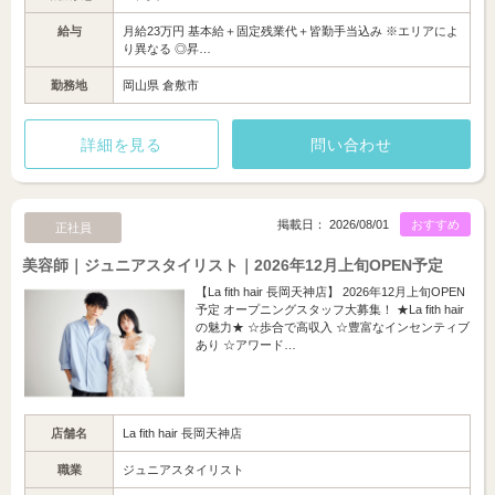
給与
月給23万円 基本給＋固定残業代＋皆勤手当込み ※エリアによ
り異なる ◎昇…
勤務地
岡山県 倉敷市
詳細を見る
問い合わせ
掲載日： 2026/08/01
おすすめ
正社員
美容師｜ジュニアスタイリスト｜2026年12月上旬OPEN予定
【La fith hair 長岡天神店】 2026年12月上旬OPEN
予定 オープニングスタッフ大募集！ ★La fith hair
の魅力★ ☆歩合で高収入 ☆豊富なインセンティブ
あり ☆アワード…
店舗名
La fith hair 長岡天神店
職業
ジュニアスタイリスト