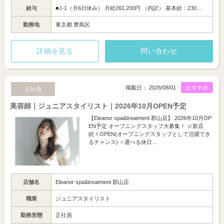
給与
■J-1（月6日休み） 月給261,200円 （内訳） 基本給：230…
勤務地
東京都 豊島区
詳細を見る
問い合わせ
掲載日： 2026/08/01
おすすめ
正社員
美容師｜ジュニアスタイリスト｜2026年10月OPEN予定
【Eleanor spa&treatment 郡山店】 2026年10月OP
EN予定 オープニングスタッフ大募集！ ☆新店
続々OPEN(オープニングスタッフとして活躍でき
るチャンス) ☆選べる休日…
店舗名
Eleanor spa&treatment 郡山店
職業
ジュニアスタイリスト
勤務形態
正社員