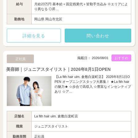
給与
月給23万円 基本給＋固定残業代＋皆勤手当込み ※エリアによ
り異なる ◎昇…
勤務地
岡山県 岡山市北区
詳細を見る
問い合わせ
掲載日： 2026/08/01
おすすめ
正社員
美容師｜ジュニアスタイリスト｜2026年8月1日OPEN
【La fith hair uim. 倉敷白楽町店】 2026年8月1日O
PEN オープニングスタッフ大募集！ ★La fith hair
の魅力★ ☆歩合で高収入 ☆豊富なインセンティブ
あり ☆ア…
店舗名
La fith hair uim. 倉敷白楽町店
職業
ジュニアスタイリスト
勤務形態
正社員