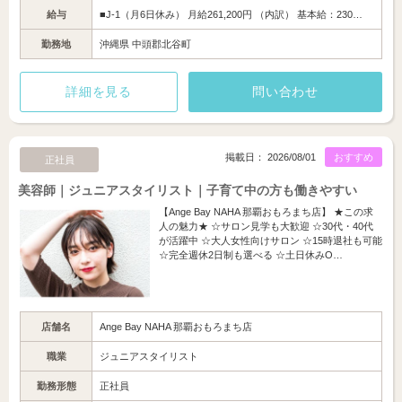
給与
■J-1（月6日休み） 月給261,200円 （内訳） 基本給：230…
勤務地
沖縄県 中頭郡北谷町
詳細を見る
問い合わせ
掲載日： 2026/08/01
おすすめ
正社員
美容師｜ジュニアスタイリスト｜子育て中の方も働きやすい
【Ange Bay NAHA 那覇おもろまち店】 ★この求
人の魅力★ ☆サロン見学も大歓迎 ☆30代・40代
が活躍中 ☆大人女性向けサロン ☆15時退社も可能
☆完全週休2日制も選べる ☆土日休みO…
店舗名
Ange Bay NAHA 那覇おもろまち店
職業
ジュニアスタイリスト
勤務形態
正社員