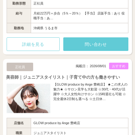
勤務形態
正社員
給与
月給22万円＋歩合（5％～20％） 【手当】 店販手当：あり 役
職手当：あ…
勤務地
沖縄県 うるま市
詳細を見る
問い合わせ
掲載日： 2026/08/01
おすすめ
正社員
美容師｜ジュニアスタイリスト｜子育て中の方も働きやすい
【GLOW produce by Ange 豊崎店】 ★この求人の
魅力★ ☆サロン見学も大歓迎 ☆30代・40代が活
躍中 ☆大人女性向けサロン ☆15時退社も可能 ☆
完全週休2日制も選べる ☆土日休…
店舗名
GLOW produce by Ange 豊崎店
職業
ジュニアスタイリスト