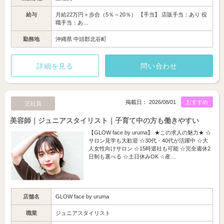
給与
月給22万円＋歩合（5％～20％） 【手当】 店販手当：あり 役
職手当：あ…
勤務地
沖縄県 中頭郡北谷町
詳細を見る
問い合わせ
掲載日： 2026/08/01
おすすめ
正社員
美容師｜ジュニアスタイリスト｜子育て中の方も働きやすい
【GLOW face by uruma】 ★この求人の魅力★ ☆
サロン見学も大歓迎 ☆30代・40代が活躍中 ☆大
人女性向けサロン ☆15時退社も可能 ☆完全週休2
日制も選べる ☆土日休みOK ☆産…
店舗名
GLOW face by uruma
職業
ジュニアスタイリスト