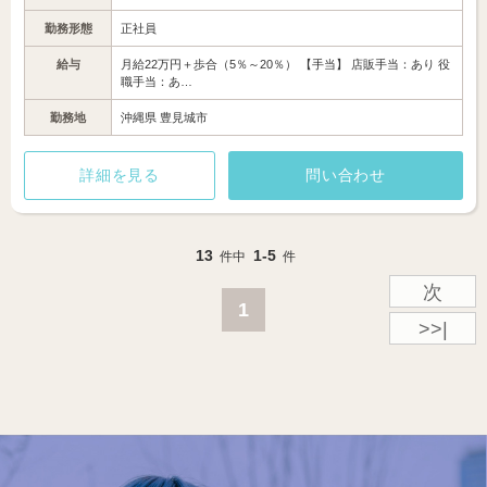
勤務形態
正社員
給与
月給22万円＋歩合（5％～20％） 【手当】 店販手当：あり 役
職手当：あ…
勤務地
沖縄県 豊見城市
詳細を見る
問い合わせ
13
1-5
件中
件
次
1
>>|