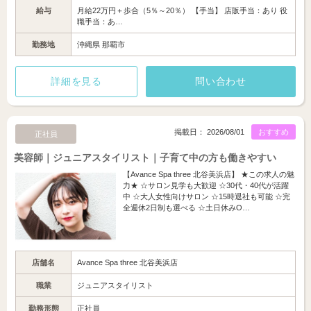
給与
月給22万円＋歩合（5％～20％） 【手当】 店販手当：あり 役
職手当：あ…
勤務地
沖縄県 那覇市
詳細を見る
問い合わせ
掲載日： 2026/08/01
おすすめ
正社員
美容師｜ジュニアスタイリスト｜子育て中の方も働きやすい
【Avance Spa three 北谷美浜店】 ★この求人の魅
力★ ☆サロン見学も大歓迎 ☆30代・40代が活躍
中 ☆大人女性向けサロン ☆15時退社も可能 ☆完
全週休2日制も選べる ☆土日休みO…
店舗名
Avance Spa three 北谷美浜店
職業
ジュニアスタイリスト
勤務形態
正社員