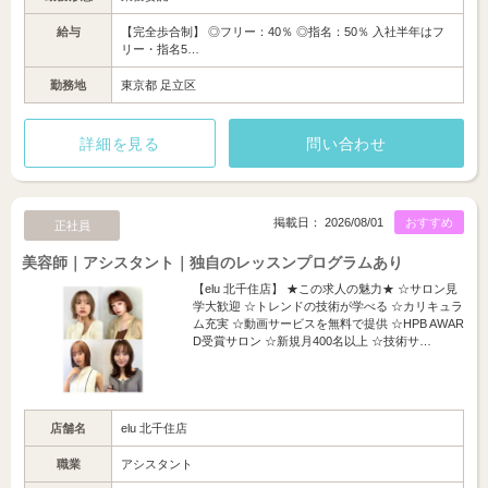
給与
【完全歩合制】 ◎フリー：40％ ◎指名：50％ 入社半年はフ
リー・指名5…
勤務地
東京都 足立区
詳細を見る
問い合わせ
掲載日： 2026/08/01
おすすめ
正社員
美容師｜アシスタント｜独自のレッスンプログラムあり
【elu 北千住店】 ★この求人の魅力★ ☆サロン見
学大歓迎 ☆トレンドの技術が学べる ☆カリキュラ
ム充実 ☆動画サービスを無料で提供 ☆HPB AWAR
D受賞サロン ☆新規月400名以上 ☆技術サ…
店舗名
elu 北千住店
職業
アシスタント