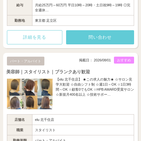
給与
月給25万円～60万円 平日10時～20時・土日祝9時～19時 ◎完
全週休…
勤務地
東京都 足立区
詳細を見る
問い合わせ
掲載日： 2026/08/01
おすすめ
パート・アルバイト
美容師｜スタイリスト｜ブランクあり歓迎
【elu 北千住店】 ★この求人の魅力★ ☆サロン見
学大歓迎 ☆自由シフト制 ☆週1日～OK ☆1日3時
間～OK ☆顧客0でもOK ☆HPB AWARD受賞サロン
☆新規月400名以上 ☆技術サポー…
店舗名
elu 北千住店
職業
スタイリスト
勤務形態
パート・アルバイト