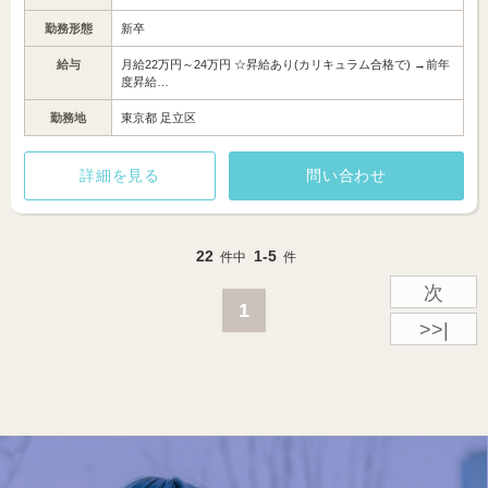
勤務形態
新卒
給与
月給22万円～24万円 ☆昇給あり(カリキュラム合格で) →前年
度昇給…
勤務地
東京都 足立区
詳細を見る
問い合わせ
22
1-5
件中
件
次
1
>>|