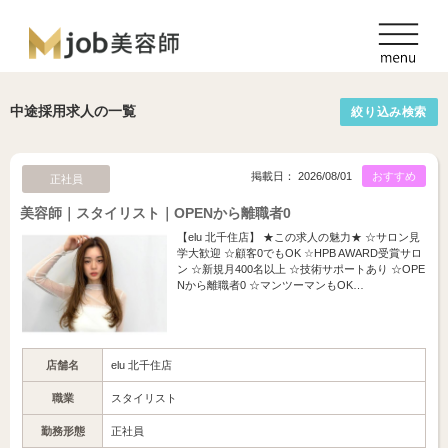
中途採用求人の一覧
絞り込み検索
掲載日： 2026/08/01
おすすめ
正社員
美容師｜スタイリスト｜OPENから離職者0
【elu 北千住店】 ★この求人の魅力★ ☆サロン見
学大歓迎 ☆顧客0でもOK ☆HPB AWARD受賞サロ
ン ☆新規月400名以上 ☆技術サポートあり ☆OPE
Nから離職者0 ☆マンツーマンもOK…
店舗名
elu 北千住店
職業
スタイリスト
勤務形態
正社員