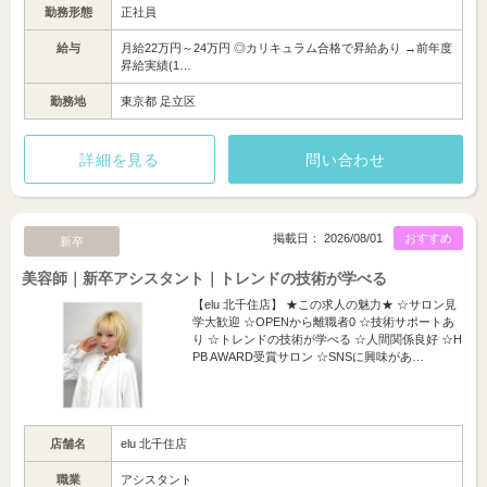
勤務形態
正社員
給与
月給22万円～24万円 ◎カリキュラム合格で昇給あり →前年度
昇給実績(1…
勤務地
東京都 足立区
詳細を見る
問い合わせ
掲載日： 2026/08/01
おすすめ
新卒
美容師｜新卒アシスタント｜トレンドの技術が学べる
【elu 北千住店】 ★この求人の魅力★ ☆サロン見
学大歓迎 ☆OPENから離職者0 ☆技術サポートあ
り ☆トレンドの技術が学べる ☆人間関係良好 ☆H
PB AWARD受賞サロン ☆SNSに興味があ…
店舗名
elu 北千住店
職業
アシスタント