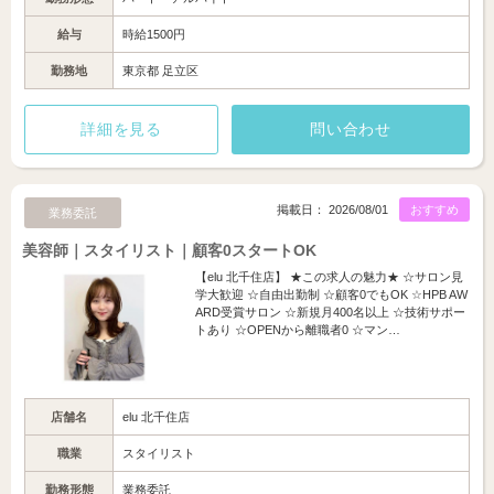
給与
時給1500円
勤務地
東京都 足立区
詳細を見る
問い合わせ
掲載日： 2026/08/01
おすすめ
業務委託
美容師｜スタイリスト｜顧客0スタートOK
【elu 北千住店】 ★この求人の魅力★ ☆サロン見
学大歓迎 ☆自由出勤制 ☆顧客0でもOK ☆HPB AW
ARD受賞サロン ☆新規月400名以上 ☆技術サポー
トあり ☆OPENから離職者0 ☆マン…
店舗名
elu 北千住店
職業
スタイリスト
勤務形態
業務委託