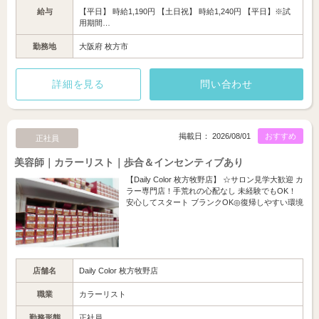
給与
【平日】 時給1,190円 【土日祝】 時給1,240円 【平日】※試
用期間…
勤務地
大阪府 枚方市
詳細を見る
問い合わせ
掲載日： 2026/08/01
おすすめ
正社員
美容師｜カラーリスト｜歩合＆インセンティブあり
【Daily Color 枚方牧野店】 ☆サロン見学大歓迎 カ
ラー専門店！手荒れの心配なし 未経験でもOK！
安心してスタート ブランクOK◎復帰しやすい環境
店舗名
Daily Color 枚方牧野店
職業
カラーリスト
勤務形態
正社員