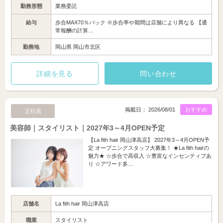
勤務形態
業務委託
給与
歩合MAX70％バック ※歩合率や期間は店舗により異なる 【通
常報酬の計算…
勤務地
岡山県 岡山市北区
詳細を見る
問い合わせ
掲載日： 2026/08/01
おすすめ
正社員
美容師｜スタイリスト｜2027年3～4月OPEN予定
【La fith hair 岡山津高店】 2027年3～4月OPEN予
定 オープニングスタッフ大募集！ ★La fith hairの
魅力★ ☆歩合で高収入 ☆豊富なインセンティブあ
り ☆アワード多…
店舗名
La fith hair 岡山津高店
職業
スタイリスト