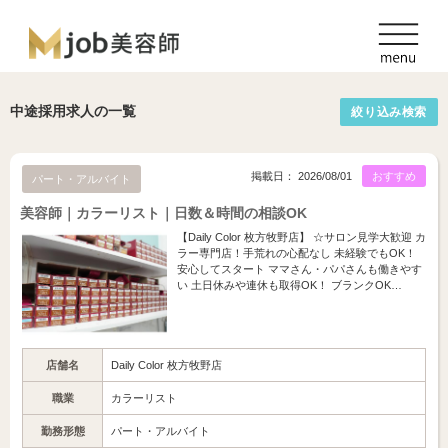
中途採用求人の一覧
絞り込み検索
掲載日： 2026/08/01
おすすめ
パート・アルバイト
美容師｜カラーリスト｜日数＆時間の相談OK
【Daily Color 枚方牧野店】 ☆サロン見学大歓迎 カ
ラー専門店！手荒れの心配なし 未経験でもOK！
安心してスタート ママさん・パパさんも働きやす
い 土日休みや連休も取得OK！ ブランクOK…
店舗名
Daily Color 枚方牧野店
職業
カラーリスト
勤務形態
パート・アルバイト