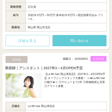
勤務形態
正社員
給与
月給26.4万円～50万円 基本給19.9万円＋固定残業代込み フリ
ー3…
勤務地
岡山県 岡山市北区
詳細を見る
問い合わせ
掲載日： 2026/08/01
おすすめ
正社員
美容師｜アシスタント｜2027年3～4月OPEN予定
【La fith hair 岡山津高店】 2027年3～4月OPEN予
定 オープニングスタッフ大募集！ ☆★La fith hair
の魅力★☆ ◎デビューまで1年 ◎研修動画も充実
◎アワード多数…
店舗名
La fith hair 岡山津高店