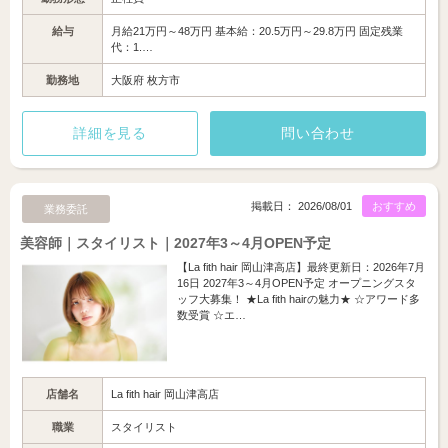
給与
月給21万円～48万円 基本給：20.5万円～29.8万円 固定残業
代：1.…
勤務地
大阪府 枚方市
詳細を見る
問い合わせ
掲載日： 2026/08/01
おすすめ
業務委託
美容師｜スタイリスト｜2027年3～4月OPEN予定
【La fith hair 岡山津高店】最終更新日：2026年7月
16日 2027年3～4月OPEN予定 オープニングスタ
ッフ大募集！ ★La fith hairの魅力★ ☆アワード多
数受賞 ☆エ…
店舗名
La fith hair 岡山津高店
職業
スタイリスト