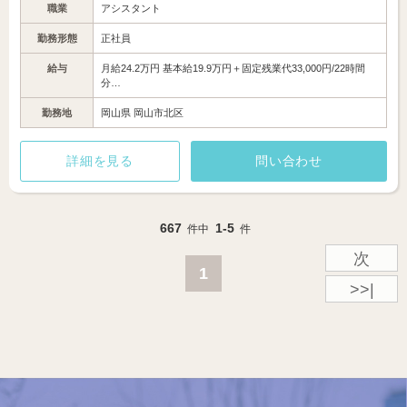
職業
アシスタント
勤務形態
正社員
給与
月給24.2万円 基本給19.9万円＋固定残業代33,000円/22時間
分…
勤務地
岡山県 岡山市北区
詳細を見る
問い合わせ
667
1-5
件中
件
次
1
>>|