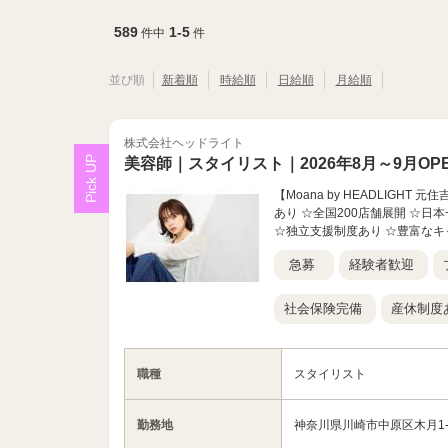
589
1-5
件中
件
並び順
新着順
時給順
日給順
月給順
株式会社ヘッドライト
美容師｜スタイリスト｜2026年8月～9月OP
【Moana by HEADLIGH
あり ☆全国200店舗展開 ☆
☆独立支援制度あり ☆豊富なキャ
急募
経験者歓迎
社会保険完備
産休制度
職種
スタイリスト
勤務地
神奈川県川崎市中原区木月1-33