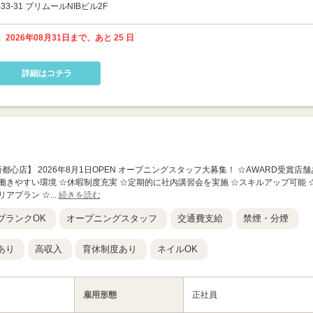
-31 プリムールNIBビル2F
 2026年08月31日まで、あと 25 日
詳細はコチラ
T 那覇新都心店】 2026年8月1日OPEN オープニングスタッフ大募集！ ☆AWARD受賞店舗
一働きやすい環境 ☆休暇制度充実 ☆定期的に社内講習会を実施 ☆スキルアップ可能 
アプラン ☆...
続きを読む
ブランクOK
オープニングスタッフ
交通費支給
禁煙・分煙
あり
高収入
育休制度あり
ネイルOK
雇用形態
正社員