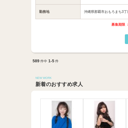
勤務地
沖縄県那覇市おもろまち3丁目
募集期限 ：
589
1-5
件中
件
NEW WORK
新着のおすすめ求人