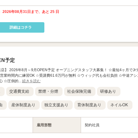
 2026年08月31日まで、あと 25 日
詳細はコチラ
EN予定
T 元住吉店】 2026年8月～9月OPEN予定 オープニングスタッフ大募集！ ☆最短4ヶ月でJr
営業時間内に練習OK ☆受講費61.6万円が無料 ☆ウィッグ代も会社負担 ☆中途アシ
☆圧倒的...
続きを読む
K
交通費支給
禁煙・分煙
社会保険完備
研修あり
由
産休制度あり
独立支援あり
育休制度あり
ネイルOK
雇用形態
契約社員