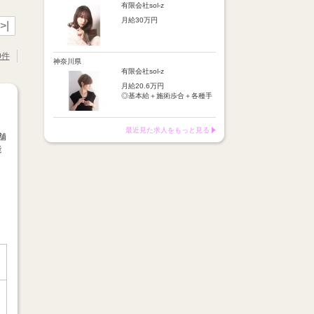
店販手当：5％～10％
施術歩合：シャンプーやブロ
有限会社sol-z
皆勤手当
ー等に応じてポイント制で支
【昇給】
時間外手当
月給30万円
給
>|
半年に1回の技術テスト合格
店販手当：5％～10％
で昇給
※基本給＋保障歩合または基
【基本給】
皆勤手当
本給＋歩合給＋各種手当＋交
25万円
時間外手当
0件
【月収例】
通費
神奈川県
交通費：月1万円迄
月収イメージ：平均24万円
※月収例：平均37万円
【歩合給】
有限会社sol-z
フリー5％～、指名18％～
【昇給】
月給20.6万円
（歩合率は売上に応じて変
あり（半年に1回の技術テス
◎基本給＋施術歩合＋各種手
動）
ト合格で昇給）
当＋交通費
※保障歩合5万円
※保障歩合または歩合給のい
【給与例】
【手当】
ずれか高い方を基本給に上乗
最近見た求人をもっと見る
月収イメージ：平均24万円
・施術歩合手当（シャンプー
舗
せ
やブロー等に応じてポイント
能
制支給）
【手当】
・店販手当（5％～10％）
通勤手当：月1万円まで
・皆勤手当
車通勤手当：駐車場代1万円
・時間外手当
まで
・交通費（月1万円まで）
店販手当：5％～10％
皆勤手当
【昇給】
時間外手当
半年に1回の技術テスト合格
で昇給
※基本給＋保障歩合または基
本給＋歩合給＋各種手当＋交
【月収例】
通費
月収イメージ：平均24万円
※月収例：平均37万円