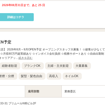
 2026年08月31日まで、あと 25 日
詳細はコチラ
EN予定
T 元住吉店】 2026年8月～9月OPEN予定 オープニングスタッフ大募集！ ☆顧客が少なくて
り ☆月収80万円超実績あり ☆インボイス会社負担 ☆税務サポートあり ☆自由出勤制
キャリアアッ...
続きを読む
経験者歓迎
ブランクOK
主婦・主夫歓迎
大量募集
禁煙・分煙
髪型・髪色自由
高収入
ネイルOK
雇用形態
業務委託
-31 プリムールNIBビル2F