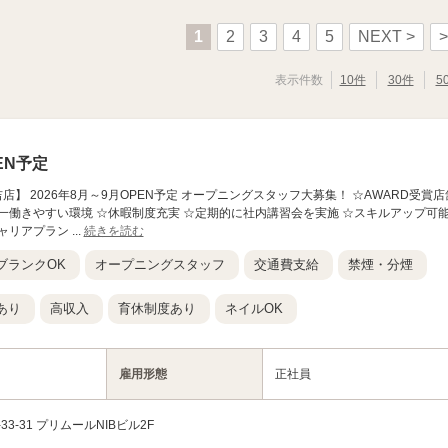
1
2
3
4
5
NEXT >
>
表示件数
10件
30件
5
EN予定
T 元住吉店】 2026年8月～9月OPEN予定 オープニングスタッフ大募集！ ☆AWARD受賞店
日本一働きやすい環境 ☆休暇制度充実 ☆定期的に社内講習会を実施 ☆スキルアップ可
リアプラン ...
続きを読む
ブランクOK
オープニングスタッフ
交通費支給
禁煙・分煙
あり
高収入
育休制度あり
ネイルOK
雇用形態
正社員
-31 プリムールNIBビル2F