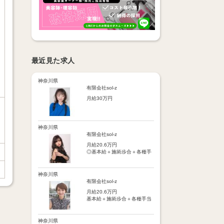
最近見た求人
神奈川県
有限会社sol-z
月給30万円
【基本給】
25万円
神奈川県
【歩合給】
有限会社sol-z
フリー5％～、指名18％～
月給20.6万円
（歩合率は売上に応じて変
◎基本給＋施術歩合＋各種手
動）
当＋交通費
※保障歩合5万円
※保障歩合または歩合給のい
【手当】
神奈川県
ずれか高い方を基本給に上乗
・施術歩合手当（シャンプー
有限会社sol-z
せ
やブロー等に応じてポイント
月給20.6万円
制支給）
【手当】
基本給＋施術歩合＋各種手当
・店販手当（5％～10％）
通勤手当：月1万円まで
＋交通費
・皆勤手当
車通勤手当：駐車場代1万円
・時間外手当
まで
【手当】
神奈川県
・交通費（月1万円まで）