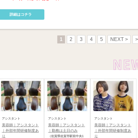
詳細はコチラ
1
2
3
4
5
NEXT >
>
アシスタント
アシスタント
アシスタント
美容師｜アシスタント
美容師｜アシスタント
美容師｜アシスタント
｜外部年間研修制度あ
｜勤務は土日のみ
｜外部年間研修制度あ
り
り
（佐賀県佐賀市駅前中央1