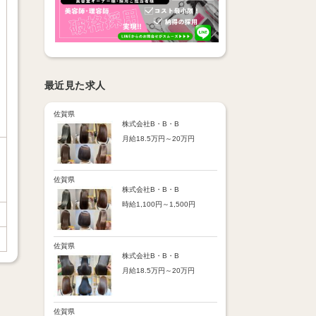
最近見た求人
佐賀県
株式会社B・B・B
月給18.5万円～20万円
【昇給】
あり（半年で必ず1回昇給）
・店舗内レッスン科目合格に
佐賀県
より随時昇給あり
株式会社B・B・B
時給1,100円～1,500円
【手当】
通勤手当：上限8,000円
【時給詳細】
店販売上歩合：粗利の30％
10:00～18:00：時給1,100円
SNS手当：あり
18:00～21:00：時給1,500円
佐賀県
サブスク歩合：あり
株式会社B・B・B
【賞与】
月給18.5万円～20万円
あり（年2回、社内規定あ
り）
【昇給】
前年度実績：8万円～60万円
あり（半年で必ず1回昇給）
（総額）
・店舗内レッスン科目合格に
佐賀県