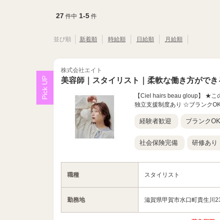
27
1-5
件中
件
並び順
新着順
時給順
日給順
月給順
株式会社エイト
美容師｜スタイリスト｜柔軟な働き方ができ
【Ciel hairs beau g
独立支援制度あり ☆ブランクO
経験者歓迎
ブランクO
社会保険完備
研修あり
職種
スタイリスト
勤務地
滋賀県甲賀市水口町貴生川23