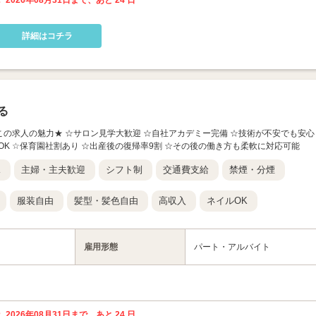
 2026年08月31日まで、あと 24 日
詳細はコチラ
る
group】 ★この求人の魅力★ ☆サロン見学大歓迎 ☆自社アカデミー完備 ☆技術が不安でも安心
OK ☆保育園社割あり ☆出産後の復帰率9割 ☆その後の働き方も柔軟に対応可能
K
主婦・主夫歓迎
シフト制
交通費支給
禁煙・分煙
服装自由
髪型・髪色自由
高収入
ネイルOK
雇用形態
パート・アルバイト
 2026年08月31日まで、あと 24 日