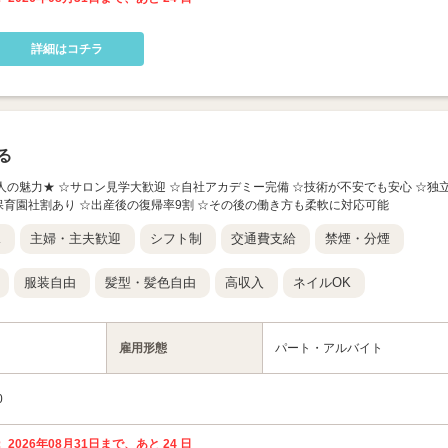
詳細はコチラ
る
の求人の魅力★ ☆サロン見学大歓迎 ☆自社アカデミー完備 ☆技術が不安でも安心 ☆独
☆保育園社割あり ☆出産後の復帰率9割 ☆その後の働き方も柔軟に対応可能
K
主婦・主夫歓迎
シフト制
交通費支給
禁煙・分煙
服装自由
髪型・髪色自由
高収入
ネイルOK
雇用形態
パート・アルバイト
0
 2026年08月31日まで、あと 24 日