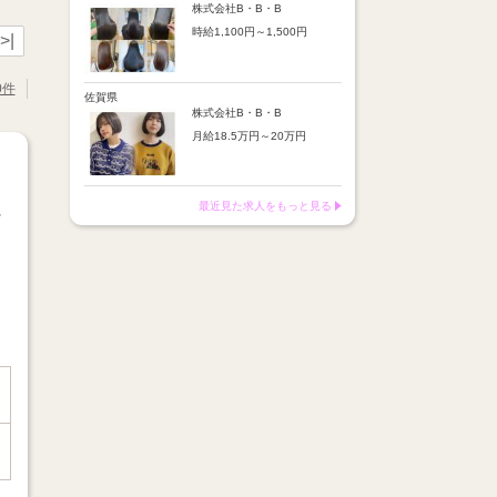
※店舗業績により回数・金額
より随時昇給あり
株式会社B・B・B
変動あり
時給1,100円～1,500円
【手当】
>|
※入社半年間は有期雇用社員
通勤手当：上限8,000円
（基本給約4％減）
【時給詳細】
店販売上歩合：粗利の30％
※半年後に正社員へ転換（社
10:00～18:00：時給1,100円
SNS手当：あり
0件
保は入社時から適用）
18:00～21:00：時給1,500円
佐賀県
サブスク歩合：あり
株式会社B・B・B
【賞与】
月給18.5万円～20万円
あり（年2回、社内規定あ
り）
【昇給】
前年度実績：8万円～60万円
あり（半年で必ず1回昇給）
（総額）
・店舗内レッスン科目合格に
最近見た求人をもっと見る
※店舗業績により回数・金額
より随時昇給あり
☆
変動あり
【手当】
※入社半年間は有期雇用社員
通勤手当：上限8,000円
（基本給約4％減）
店販売上歩合：粗利の30％
※半年後に正社員へ転換（社
SNS手当：あり
保は入社時から適用）
サブスク歩合：あり
【賞与】
あり（年2回、社内規定あ
り）
前年度実績：8万円～60万円
（総額）
※店舗業績により回数・金額
変動あり
※入社半年間は有期雇用社員
（基本給約4％減）
※半年後に正社員へ転換（社