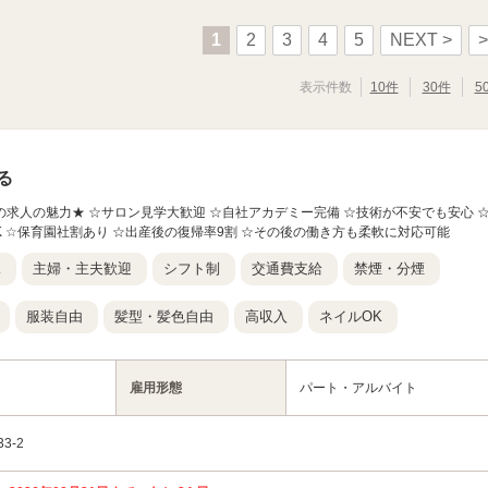
1
2
3
4
5
NEXT >
>
表示件数
10件
30件
5
る
loup】 ★この求人の魅力★ ☆サロン見学大歓迎 ☆自社アカデミー完備 ☆技術が不安でも安心 
K ☆保育園社割あり ☆出産後の復帰率9割 ☆その後の働き方も柔軟に対応可能
K
主婦・主夫歓迎
シフト制
交通費支給
禁煙・分煙
服装自由
髪型・髪色自由
高収入
ネイルOK
雇用形態
パート・アルバイト
3-2