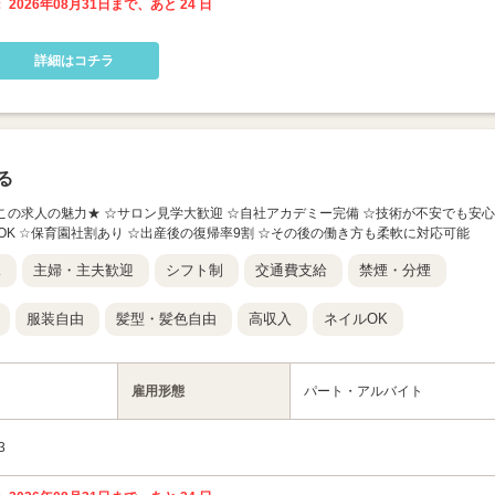
 2026年08月31日まで、あと 24 日
詳細はコチラ
る
 group】 ★この求人の魅力★ ☆サロン見学大歓迎 ☆自社アカデミー完備 ☆技術が不安でも安心
OK ☆保育園社割あり ☆出産後の復帰率9割 ☆その後の働き方も柔軟に対応可能
K
主婦・主夫歓迎
シフト制
交通費支給
禁煙・分煙
服装自由
髪型・髪色自由
高収入
ネイルOK
雇用形態
パート・アルバイト
3