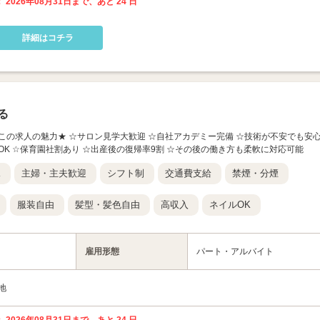
 2026年08月31日まで、あと 24 日
詳細はコチラ
る
beauty】 ★この求人の魅力★ ☆サロン見学大歓迎 ☆自社アカデミー完備 ☆技術が不安でも安
OK ☆保育園社割あり ☆出産後の復帰率9割 ☆その後の働き方も柔軟に対応可能
K
主婦・主夫歓迎
シフト制
交通費支給
禁煙・分煙
服装自由
髪型・髪色自由
高収入
ネイルOK
雇用形態
パート・アルバイト
地