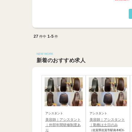
27
1-5
件中
件
NEW WORK
新着のおすすめ求人
アシスタント
アシスタント
美容師｜アシスタント
美容師｜アシスタント
｜外部年間研修制度あ
｜勤務は土日のみ
り
（佐賀県佐賀市駅南本町6-