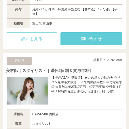
給与
月給21.1万円 ※一律支給手当含む 【基本給】 19.7万円 【手
当】…
勤務地
富山県 富山市
詳細を見る
問い合わせ
掲載日： 2026/08/01
正社員
美容師｜スタイリスト｜週休2日制＆賞与年2回
【HAMAZAKI 奥田店】 ★この求人の魅力★ ☆サ
ロン見学も大歓迎！ ☆平均勤続年数18年で定着率
◎ ☆賞与は年2回10万円～40万円実績 ☆残業は月
平均10時間程度と少なめ ☆週休2日制（月間…
店舗名
HAMAZAKI 奥田店
職業
スタイリスト