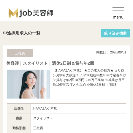
中途採用求人の一覧
絞り込み検索
掲載日： 2026/08/01
正社員
美容師｜スタイリスト｜週休2日制＆賞与年2回
【HAMAZAKI 本店】 ★この求人の魅力★ ☆サロ
ン見学も大歓迎！ ☆平均勤続年数18年で定着率◎
☆賞与は年2回10万円～40万円実績 ☆残業は月平
均10時間程度と少なめ ☆週休2日制（月間8…
店舗名
HAMAZAKI 本店
職業
スタイリスト
勤務形態
正社員