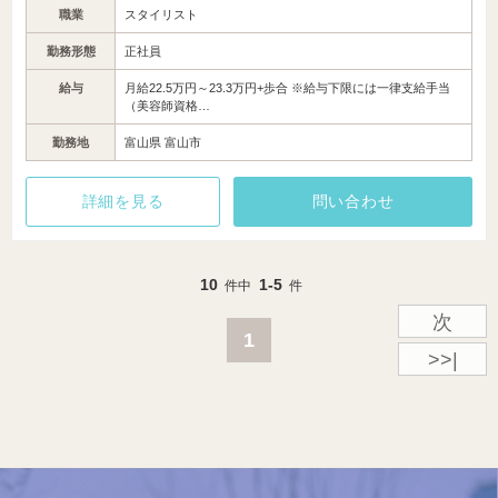
職業
スタイリスト
勤務形態
正社員
給与
月給22.5万円～23.3万円+歩合 ※給与下限には一律支給手当
（美容師資格…
勤務地
富山県 富山市
詳細を見る
問い合わせ
10
1-5
件中
件
次
1
>>|