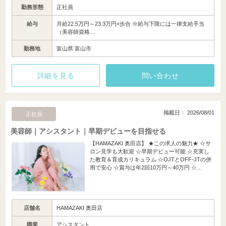
勤務形態
正社員
給与
月給22.5万円～23.3万円+歩合 ※給与下限には一律支給手当
（美容師資格…
勤務地
富山県 富山市
詳細を見る
問い合わせ
掲載日： 2026/08/01
正社員
美容師｜アシスタント｜早期デビューを目指せる
【HAMAZAKI 奥田店】 ★この求人の魅力★ ☆サ
ロン見学も大歓迎 ☆早期デビュー可能 ☆充実し
た教育＆育成カリキュラム ☆OJTとOFF-JTの併
用で安心 ☆賞与は年2回10万円～40万円 ☆…
店舗名
HAMAZAKI 奥田店
職業
アシスタント