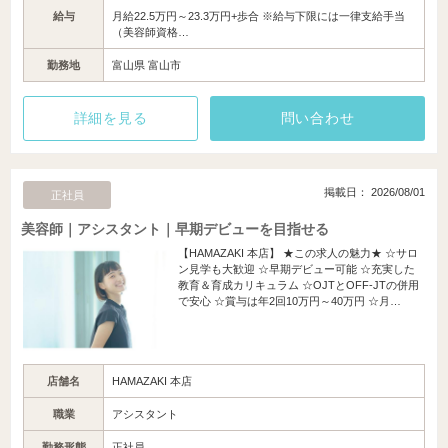
給与
月給22.5万円～23.3万円+歩合 ※給与下限には一律支給手当
（美容師資格…
勤務地
富山県 富山市
詳細を見る
問い合わせ
掲載日： 2026/08/01
正社員
美容師｜アシスタント｜早期デビューを目指せる
【HAMAZAKI 本店】 ★この求人の魅力★ ☆サロ
ン見学も大歓迎 ☆早期デビュー可能 ☆充実した
教育＆育成カリキュラム ☆OJTとOFF-JTの併用
で安心 ☆賞与は年2回10万円～40万円 ☆月…
店舗名
HAMAZAKI 本店
職業
アシスタント
勤務形態
正社員