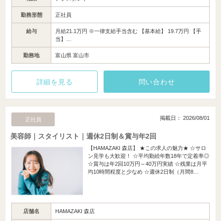
勤務形態
正社員
給与
月給21.1万円 ※一律支給手当含む 【基本給】 19.7万円 【手
当】…
勤務地
富山県 富山市
詳細を見る
問い合わせ
掲載日： 2026/08/01
正社員
美容師｜スタイリスト｜週休2日制＆賞与年2回
【HAMAZAKI 森店】 ★この求人の魅力★ ☆サロ
ン見学も大歓迎！ ☆平均勤続年数18年で定着率◎
☆賞与は年2回10万円～40万円実績 ☆残業は月平
均10時間程度と少なめ ☆週休2日制（月間8…
店舗名
HAMAZAKI 森店