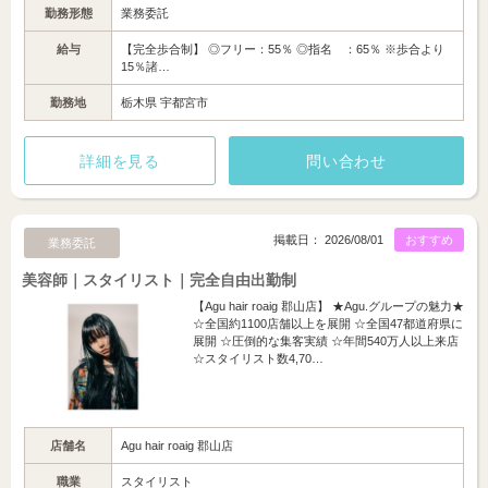
勤務形態
業務委託
給与
【完全歩合制】 ◎フリー：55％ ◎指名 ：65％ ※歩合より
15％諸…
勤務地
栃木県 宇都宮市
詳細を見る
問い合わせ
掲載日： 2026/08/01
おすすめ
業務委託
美容師｜スタイリスト｜完全自由出勤制
【Agu hair roaig 郡山店】 ★Agu.グループの魅力★
☆全国約1100店舗以上を展開 ☆全国47都道府県に
展開 ☆圧倒的な集客実績 ☆年間540万人以上来店
☆スタイリスト数4,70…
店舗名
Agu hair roaig 郡山店
職業
スタイリスト