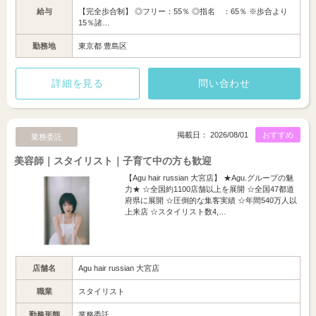
給与
【完全歩合制】 ◎フリー：55％ ◎指名 ：65％ ※歩合より
15％諸…
勤務地
東京都 豊島区
詳細を見る
問い合わせ
掲載日： 2026/08/01
おすすめ
業務委託
美容師｜スタイリスト｜子育て中の方も歓迎
【Agu hair russian 大宮店】 ★Agu.グループの魅
力★ ☆全国約1100店舗以上を展開 ☆全国47都道
府県に展開 ☆圧倒的な集客実績 ☆年間540万人以
上来店 ☆スタイリスト数4,…
店舗名
Agu hair russian 大宮店
職業
スタイリスト
勤務形態
業務委託