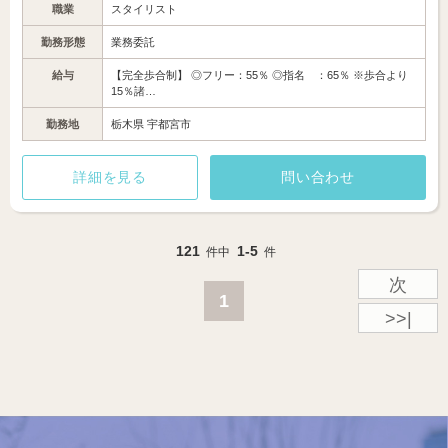
職業
スタイリスト
勤務形態
業務委託
給与
【完全歩合制】 ◎フリー：55％ ◎指名 ：65％ ※歩合より
15％諸…
勤務地
栃木県 宇都宮市
詳細を見る
問い合わせ
121
1-5
件中
件
次
1
>>|