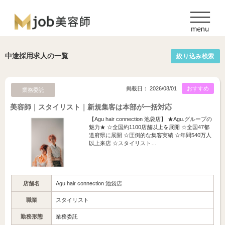
中途採用求人の一覧
絞り込み検索
掲載日： 2026/08/01
おすすめ
業務委託
美容師｜スタイリスト｜新規集客は本部が一括対応
【Agu hair connection 池袋店】 ★Agu.グループの
魅力★ ☆全国約1100店舗以上を展開 ☆全国47都
道府県に展開 ☆圧倒的な集客実績 ☆年間540万人
以上来店 ☆スタイリスト…
店舗名
Agu hair connection 池袋店
職業
スタイリスト
勤務形態
業務委託