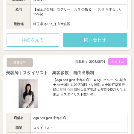
給与
【完全歩合制】 ◎フリー：55％ ◎指名 ：65％ ※歩合より
15％諸…
勤務地
埼玉県 さいたま市大宮区
詳細を見る
問い合わせ
掲載日： 2026/08/01
おすすめ
業務委託
美容師｜スタイリスト｜集客多数｜自由出勤制
【Agu hair glen 宇都宮店】 ★Agu.グループの魅力
★ ☆全国約1100店舗以上を展開 ☆全国47都道府
県に展開 ☆圧倒的な集客実績 ☆年間540万人以上
来店 ☆スタイリスト数4,70…
店舗名
Agu hair glen 宇都宮店
職業
スタイリスト