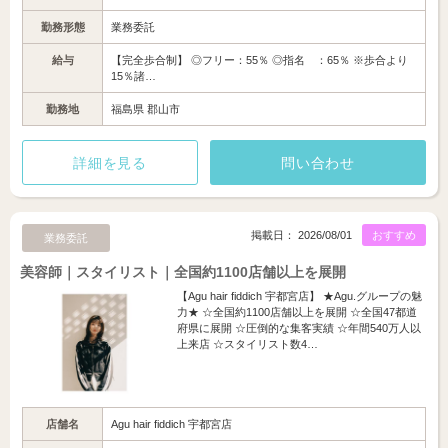
勤務形態
業務委託
給与
【完全歩合制】 ◎フリー：55％ ◎指名 ：65％ ※歩合より
15％諸…
勤務地
福島県 郡山市
詳細を見る
問い合わせ
掲載日： 2026/08/01
おすすめ
業務委託
美容師｜スタイリスト｜全国約1100店舗以上を展開
【Agu hair fiddich 宇都宮店】 ★Agu.グループの魅
力★ ☆全国約1100店舗以上を展開 ☆全国47都道
府県に展開 ☆圧倒的な集客実績 ☆年間540万人以
上来店 ☆スタイリスト数4…
店舗名
Agu hair fiddich 宇都宮店