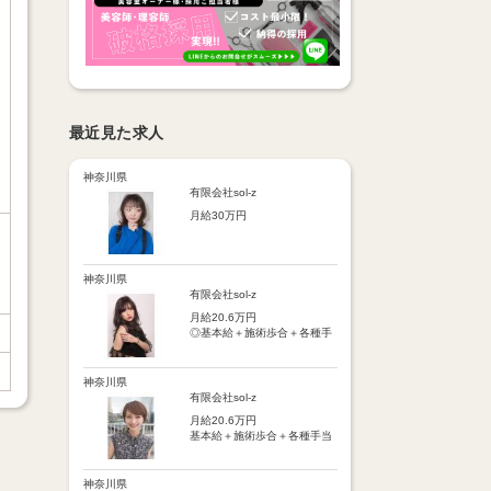
最近見た求人
神奈川県
有限会社sol-z
月給30万円
【基本給】
25万円
神奈川県
【歩合給】
有限会社sol-z
フリー5％～、指名18％～
月給20.6万円
（歩合率は売上に応じて変
◎基本給＋施術歩合＋各種手
動）
当＋交通費
※保障歩合5万円
※保障歩合または歩合給のい
【手当】
神奈川県
ずれか高い方を基本給に上乗
・施術歩合手当（シャンプー
有限会社sol-z
せ
やブロー等に応じてポイント
月給20.6万円
制支給）
【手当】
基本給＋施術歩合＋各種手当
・店販手当（5％～10％）
通勤手当：月1万円まで
＋交通費
・皆勤手当
車通勤手当：駐車場代1万円
・時間外手当
まで
【手当】
神奈川県
・交通費（月1万円まで）