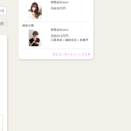
店販手当：5％～10％
施術歩合：シャンプーやブロ
有限会社sol-z
皆勤手当
ー等に応じてポイント制で支
【昇給】
時間外手当
月給30万円
給
>|
半年に1回の技術テスト合格
店販手当：5％～10％
で昇給
※基本給＋保障歩合または基
【基本給】
皆勤手当
本給＋歩合給＋各種手当＋交
25万円
時間外手当
0件
【月収例】
通費
神奈川県
交通費：月1万円迄
月収イメージ：平均24万円
※月収例：平均37万円
【歩合給】
有限会社sol-z
フリー5％～、指名18％～
【昇給】
月給20.6万円
（歩合率は売上に応じて変
あり（半年に1回の技術テス
◎基本給＋施術歩合＋各種手
動）
ト合格で昇給）
当＋交通費
※保障歩合5万円
※保障歩合または歩合給のい
【給与例】
【手当】
ずれか高い方を基本給に上乗
最近見た求人をもっと見る
月収イメージ：平均24万円
・施術歩合手当（シャンプー
☆
せ
やブロー等に応じてポイント
タ
制支給）
【手当】
・店販手当（5％～10％）
通勤手当：月1万円まで
・皆勤手当
車通勤手当：駐車場代1万円
・時間外手当
まで
・交通費（月1万円まで）
店販手当：5％～10％
皆勤手当
【昇給】
時間外手当
半年に1回の技術テスト合格
で昇給
※基本給＋保障歩合または基
本給＋歩合給＋各種手当＋交
【月収例】
通費
月収イメージ：平均24万円
※月収例：平均37万円