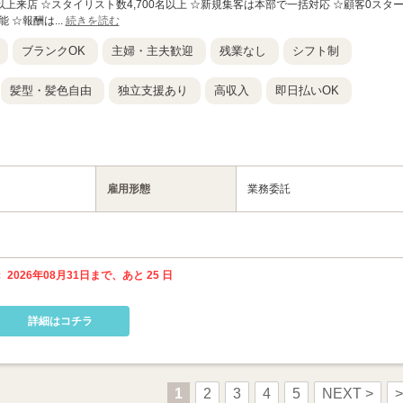
以上来店 ☆スタイリスト数4,700名以上 ☆新規集客は本部で一括対応 ☆顧客0スタ
 ☆報酬は...
続きを読む
ブランクOK
主婦・主夫歓迎
残業なし
シフト制
髪型・髪色自由
独立支援あり
高収入
即日払いOK
雇用形態
業務委託
 2026年08月31日まで、あと 25 日
詳細はコチラ
1
2
3
4
5
NEXT >
>