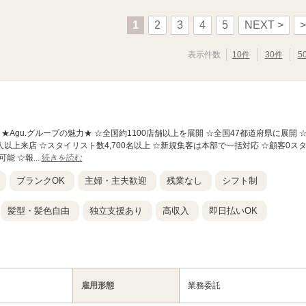
1
2
3
4
5
NEXT >
>
表示件数
10件
30件
5
駅前店】 ★Agu.グループの魅力★ ☆全国約1100店舗以上を展開 ☆全国47都道府県に展開 
人以上来店 ☆スタイリスト数4,700名以上 ☆新規集客は本部で一括対応 ☆顧客0ス
能 ☆報...
続きを読む
ブランクOK
主婦・主夫歓迎
残業なし
シフト制
髪型・髪色自由
独立支援あり
高収入
即日払いOK
雇用形態
業務委託