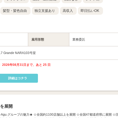
髪型・髪色自由
独立支援あり
高収入
即日払いOK
雇用形態
業務委託
randir NARA103号室
 2026年08月31日まで、あと 25 日
詳細はコチラ
上を展開
津店】 ★Agu.グループの魅力★ ☆全国約1100店舗以上を展開 ☆全国47都道府県に展開 ☆