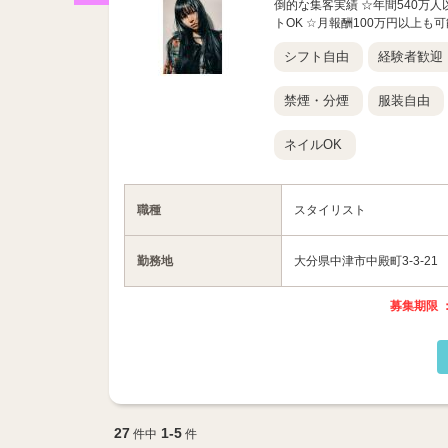
倒的な集客実績 ☆年間540万人
トOK ☆月報酬100万円以上も可能
シフト自由
経験者歓迎
禁煙・分煙
服装自由
ネイルOK
職種
スタイリスト
勤務地
大分県中津市中殿町3-3-21
募集期限 ：
27
1-5
件中
件