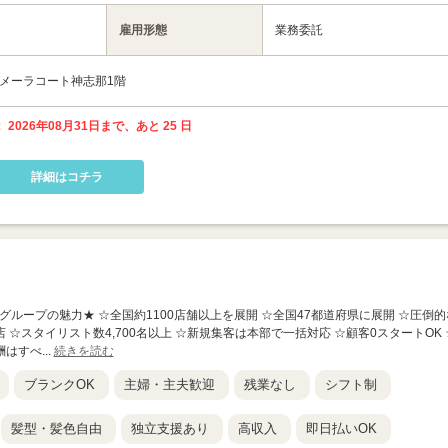
雇用形態
業務委託
リメーラコート神志那1階
 2026年08月31日まで、あと 25 日
詳細はコチラ
】 ★Agu.グループの魅力★ ☆全国約1100店舗以上を展開 ☆全国47都道府県に展開 ☆圧倒
店 ☆スタイリスト数4,700名以上 ☆新規集客は本部で一括対応 ☆顧客0スタートOK 
はすべ...
続きを読む
ブランクOK
主婦・主夫歓迎
残業なし
シフト制
髪型・髪色自由
独立支援あり
高収入
即日払いOK