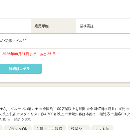
雇用形態
業務委託
WAKO第一ビル2F
 2026年08月31日まで、あと 25 日
詳細はコチラ
良駅前店】 ★Agu.グループの魅力★ ☆全国約1100店舗以上を展開 ☆全国47都道府県に展開 ☆
人以上来店 ☆スタイリスト数4,700名以上 ☆新規集客は本部で一括対応 ☆顧客0ス
能 ☆...
続きを読む
ブランクOK
主婦・主夫歓迎
残業なし
シフト制