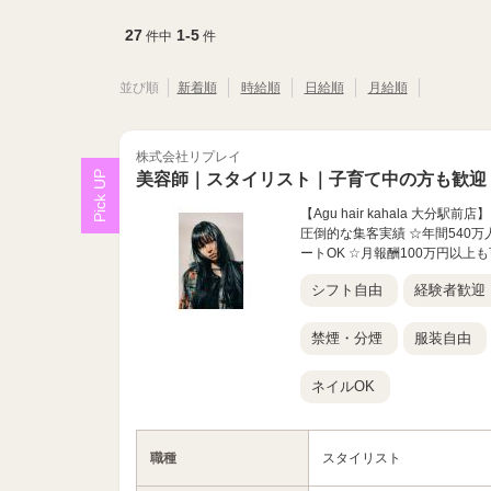
27
1-5
件中
件
並び順
新着順
時給順
日給順
月給順
株式会社リプレイ
美容師｜スタイリスト｜子育て中の方も歓迎
【Agu hair kahala 大分
圧倒的な集客実績 ☆年間540万
ートOK ☆月報酬100万円以上も可
シフト自由
経験者歓迎
禁煙・分煙
服装自由
ネイルOK
職種
スタイリスト