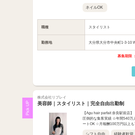
ネイルOK
職種
スタイリスト
勤務地
大分県大分市中央町1-3-10 
募集期限 ：
株式会社リプレイ
美容師｜スタイリスト｜完全自由出勤制
【Agu hair parfait 奈
圧倒的な集客実績 ☆年間540万
ートOK ☆月報酬100万円以上も可
シフト自由
経験者歓迎