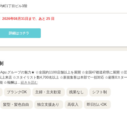
府内町1丁目ビル3階
 2026年08月31日まで、あと 25 日
詳細はコチラ
制
前店】 ★Agu.グループの魅力★ ☆全国約1100店舗以上を展開 ☆全国47都道府県に展開 ☆
以上来店 ☆スタイリスト数4,700名以上 ☆新規集客は本部で一括対応 ☆顧客0スタ
 ☆報酬は...
続きを読む
ブランクOK
主婦・主夫歓迎
残業なし
シフト制
髪型・髪色自由
独立支援あり
高収入
即日払いOK