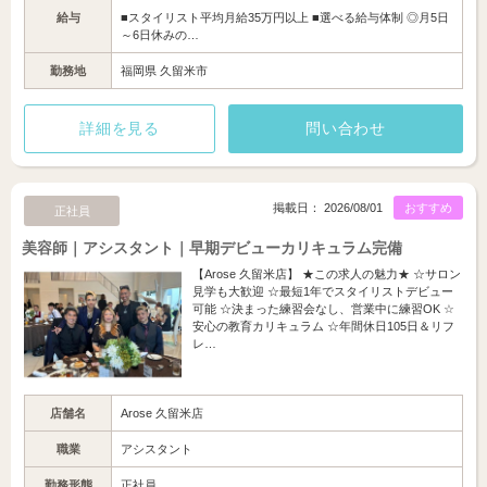
給与
■スタイリスト平均月給35万円以上 ■選べる給与体制 ◎月5日
～6日休みの…
勤務地
福岡県 久留米市
詳細を見る
問い合わせ
掲載日： 2026/08/01
おすすめ
正社員
美容師｜アシスタント｜早期デビューカリキュラム完備
【Arose 久留米店】 ★この求人の魅力★ ☆サロン
見学も大歓迎 ☆最短1年でスタイリストデビュー
可能 ☆決まった練習会なし、営業中に練習OK ☆
安心の教育カリキュラム ☆年間休日105日＆リフ
レ…
店舗名
Arose 久留米店
職業
アシスタント
勤務形態
正社員