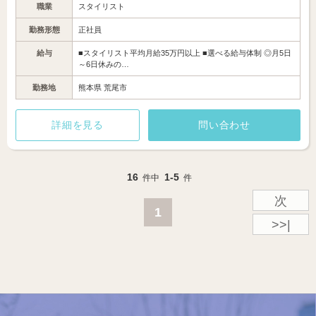
職業
スタイリスト
勤務形態
正社員
給与
■スタイリスト平均月給35万円以上 ■選べる給与体制 ◎月5日
～6日休みの…
勤務地
熊本県 荒尾市
詳細を見る
問い合わせ
16
1-5
件中
件
次
1
>>|