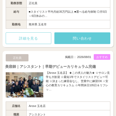
勤務形態
正社員
給与
■スタイリスト平均月給35万円以上 ■選べる給与体制 ◎月5日
～6日休みの…
勤務地
熊本県 玉名市
詳細を見る
問い合わせ
掲載日： 2026/08/01
おすすめ
正社員
美容師｜アシスタント｜早期デビューカリキュラム完備
【Arose 玉名店】 ★この求人の魅力★ ☆サロン見
学も大歓迎 ☆最短1年でスタイリストデビュー可
能 ☆決まった練習会なし、営業中に練習OK ☆安
心の教育カリキュラム ☆年間休日105日＆リフレ
ッ…
店舗名
Arose 玉名店
職業
アシスタント