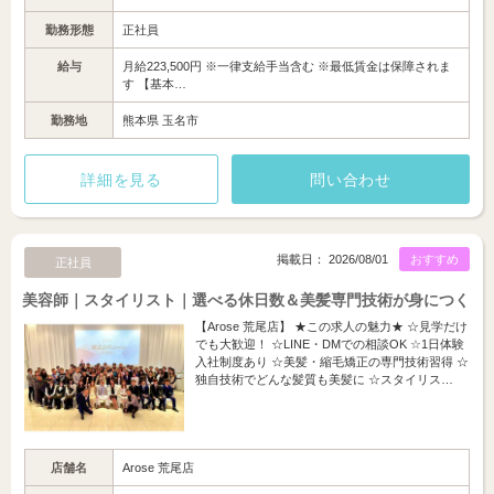
勤務形態
正社員
給与
月給223,500円 ※一律支給手当含む ※最低賃金は保障されま
す 【基本…
勤務地
熊本県 玉名市
詳細を見る
問い合わせ
掲載日： 2026/08/01
おすすめ
正社員
美容師｜スタイリスト｜選べる休日数＆美髪専門技術が身につく
【Arose 荒尾店】 ★この求人の魅力★ ☆見学だけ
でも大歓迎！ ☆LINE・DMでの相談OK ☆1日体験
入社制度あり ☆美髪・縮毛矯正の専門技術習得 ☆
独自技術でどんな髪質も美髪に ☆スタイリス…
店舗名
Arose 荒尾店