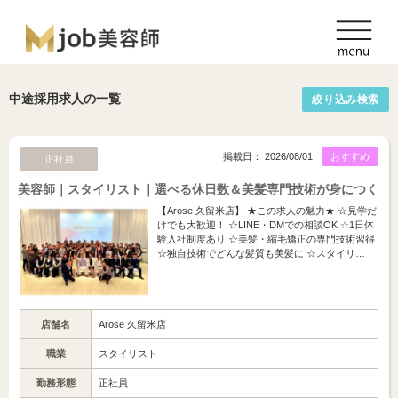
中途採用求人の一覧
絞り込み検索
掲載日： 2026/08/01
おすすめ
正社員
美容師｜スタイリスト｜選べる休日数＆美髪専門技術が身につく
【Arose 久留米店】 ★この求人の魅力★ ☆見学だ
けでも大歓迎！ ☆LINE・DMでの相談OK ☆1日体
験入社制度あり ☆美髪・縮毛矯正の専門技術習得
☆独自技術でどんな髪質も美髪に ☆スタイリ…
店舗名
Arose 久留米店
職業
スタイリスト
勤務形態
正社員