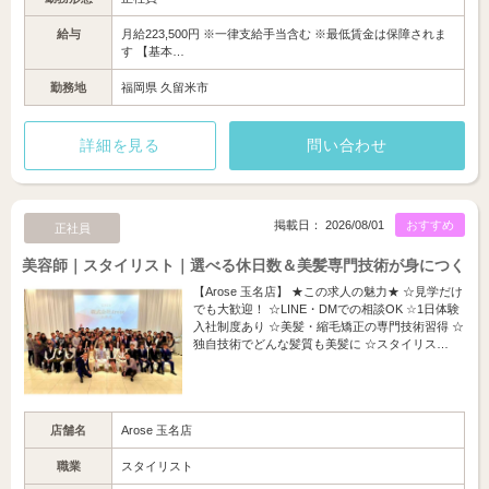
給与
月給223,500円 ※一律支給手当含む ※最低賃金は保障されま
す 【基本…
勤務地
福岡県 久留米市
詳細を見る
問い合わせ
掲載日： 2026/08/01
おすすめ
正社員
美容師｜スタイリスト｜選べる休日数＆美髪専門技術が身につく
【Arose 玉名店】 ★この求人の魅力★ ☆見学だけ
でも大歓迎！ ☆LINE・DMでの相談OK ☆1日体験
入社制度あり ☆美髪・縮毛矯正の専門技術習得 ☆
独自技術でどんな髪質も美髪に ☆スタイリス…
店舗名
Arose 玉名店
職業
スタイリスト